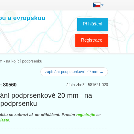
kou a evropskou
Přihlášení
Registrace
 - na kojící podprsenku
zapínání podprsenkové 29 mm →
80560
číslo zboží: 581621.020
y:
ání podprsenkové 20 mm - na
í podprsenku
bku se zobrazí až po přihlášení. Prosím
registrujte
se
laste
.