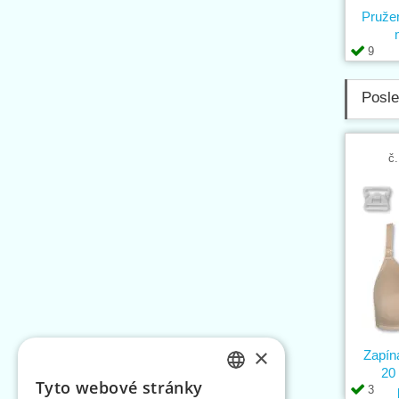
Pruže
9
Posle
č.
×
Zapín
20 
Tyto webové stránky
3
CZECH