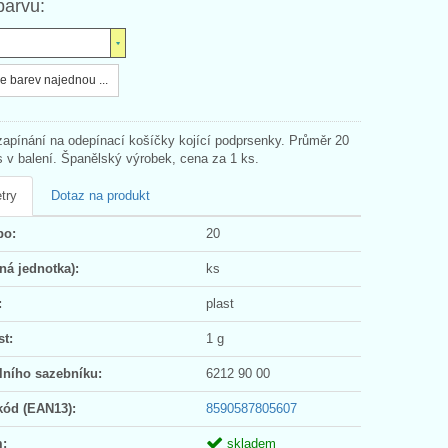
barvu:
e barev najednou ...
zapínání na odepínací košíčky kojící podprsenky. Průměr 20
 v balení. Španělský výrobek, cena za 1 ks.
try
Dotaz na produkt
po:
20
ná jednotka):
ks
:
plast
t:
1 g
lního sazebníku:
6212 90 00
kód (EAN13):
8590587805607
:
skladem