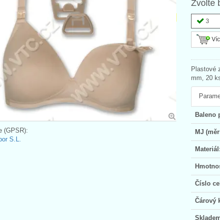
Zvolte 
3
Víc
Plastové 
mm, 20 ks
Parame
Baleno 
e (GPSR):
MJ (měr
bor S.L.
Materiál
Hmotnos
Číslo ce
Čárový 
Skladem