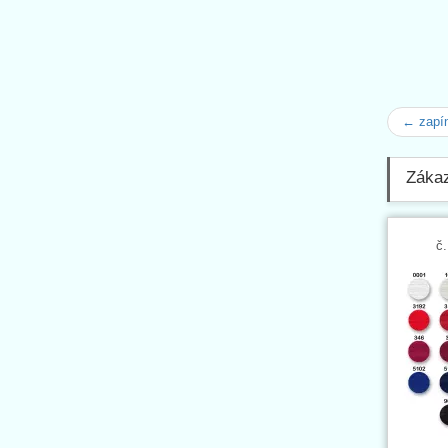
← zapí
Zákaz
č.