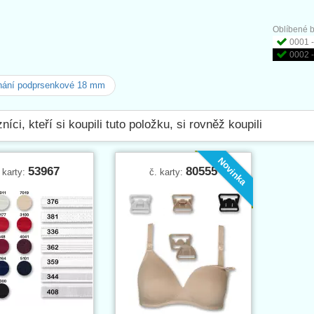
Oblíbené b
0001 -
0002 -
nání podprsenkové 18 mm
níci, kteří si koupili tuto položku, si rovněž koupili
Novinka
53967
80555
 karty:
č. karty: