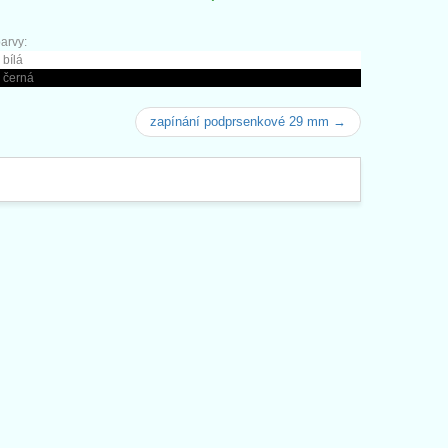
arvy:
 bílá
 černá
zapínání podprsenkové 29 mm →