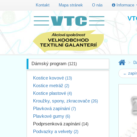
Kontakt
Mapa stránek
O nás
Informace
VTC
D
Dámský program
(121)
← zapí
Kostice kovové
(13)
Kostice metráž
(2)
Kostice plastové
(4)
Kroužky, spony, zkracovače
(26)
Plavková zapínání
(7)
Plavkové gumy
(6)
Podprsenková zapínání
(14)
Podvazky a velvety
(2)