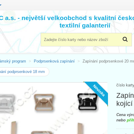
 a.s. - největší velkoobchod s kvalitní čes
textilní galanterií
ámský program
Podprsenková zapínání
Zapínání podprsenkové 20 mm
nání podprsenkové 18 mm
číslo kart
Novinka
Zapín
kojíc
Cena výro
nebo
přih