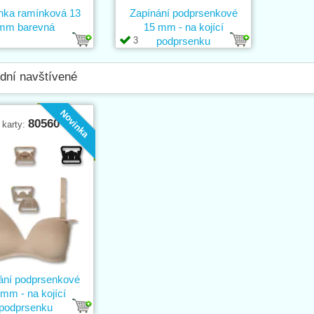
nka ramínková 13
Zapínání podprsenkové
mm barevná
15 mm - na kojící
3
podprsenku
dní navštívené
Novinka
80560
 karty:
ání podprsenkové
mm - na kojící
podprsenku