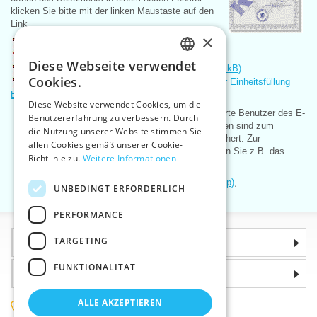
klicken Sie bitte mit der linken Maustaste auf den
Link.
×
Gewerbeschein (cs, 126 kB)
Handelsregisterauszug (cs, 200 kB)
Diese Webseite verwendet
Zulassungsschein des MwSt.-Zahlers n (cs, 100 kB)
CZECH
Cookies.
Bescheinigung über Abschluss des Vertrags über Einheitsfüllung
SLOVAK
EKO-KOM (cs, 110 kB)
Diese Website verwendet Cookies, um die
Preisliste stehen nur für registrierte Benutzer des E-
Benutzererfahrung zu verbessern. Durch
ENGLISH
Shops zur Verfügung. Diese Daten sind zum
die Nutzung unserer Website stimmen Sie
Download im zip-Format gespeichert. Zur
GERMAN
allen Cookies gemäß unserer Cookie-
Entpackung der zip-Daten können Sie z.B. das
Richtlinie zu.
Weitere Informationen
Programm
Winzip
nutzen.
Preisliste VTC CZ (436 kB zip)
,
UNBEDINGT ERFORDERLICH
aktualisiert:
23.7.2026
PERFORMANCE
TARGETING
Informationen
FUNKTIONALITÄT
Warum sollten Sie gerade uns wählen?
ALLE AKZEPTIEREN
(+420) 585 051 217