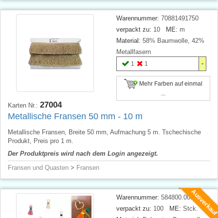
Warennummer:
70881491750
verpackt zu:
10
ME:
m
Material:
58% Baumwolle, 42%
Metallfasern
1
1
Mehr Farben auf einmal
...
27004
Karten Nr.:
Metallische Fransen 50 mm - 10 m
Metallische Fransen, Breite 50 mm, Aufmachung 5 m. Tschechische
Produkt, Preis pro 1 m.
Der Produktpreis wird nach dem Login angezeigt.
Fransen und Quasten
>
Fransen
Ausverkau
Warennummer:
584800.000.xxxx
verpackt zu:
100
ME:
Stck.