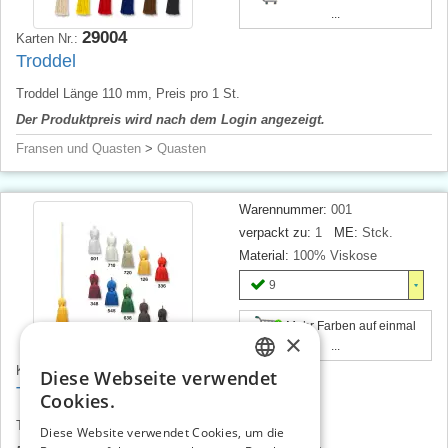
...
29004
Karten Nr.:
Troddel
Troddel Länge 110 mm, Preis pro 1 St.
Der Produktpreis wird nach dem Login angezeigt.
Fransen und Quasten
>
Quasten
Warennummer:
001
verpackt zu:
1
ME:
Stck.
Material:
100% Viskose
9
Mehr Farben auf einmal
×
...
29005
Karten Nr.:
Diese Webseite verwendet
CZECH
Troddel
Cookies.
SLOVAK
Troddel Länge 120 mm, Preis pro 1 St.
Diese Website verwendet Cookies, um die