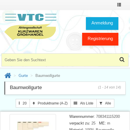
Toggle
Navigat
Anmeldung
Registrierung
Gurte
Baumwollgurte
Baumwollgurte
(1 - 14 von 14)
20
Produktname (A-Z)
Als Liste
Alle
Warennummer:
708341115200
verpackt zu:
25
ME:
m
Material:
100% Baumwolle