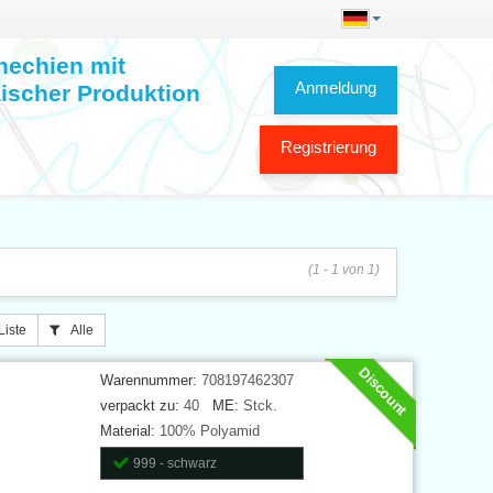
hechien mit
Anmeldung
ischer Produktion
Registrierung
(1 - 1 von 1)
Liste
Alle
Discount
Warennummer:
708197462307
verpackt zu:
40
ME:
Stck.
Material:
100% Polyamid
999 - schwarz