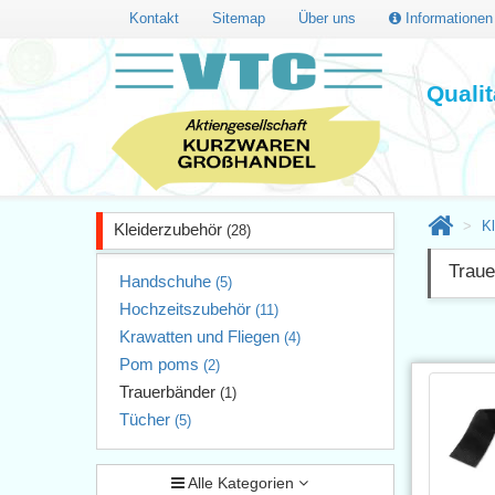
Kontakt
Sitemap
Über uns
Informatione
Quali
K
Kleiderzubehör
(28)
Traue
Handschuhe
(5)
Hochzeitszubehör
(11)
Krawatten und Fliegen
(4)
Pom poms
(2)
Trauerbänder
(1)
Tücher
(5)
Alle Kategorien