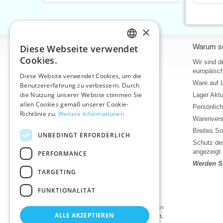
×
Informationen
Warum so
Diese Webseite verwendet
CZECH
Cookies.
Home
Wir sind d
SLOVAK
europäisch
Kontakt
Diese Website verwendet Cookies, um die
Ware auf 
Benutzererfahrung zu verbessern. Durch
ENGLISH
Sitemap
die Nutzung unserer Website stimmen Sie
Lager Akt
Über uns
GERMAN
allen Cookies gemäß unserer Cookie-
Persönlic
Geschäftsbedingungen
Richtlinie zu.
Weitere Informationen
Warenvers
Bedingungen für den Schutz
personenbezogener Daten
Breites So
UNBEDINGT ERFORDERLICH
Hilfe
Schutz des
angezeigt
PERFORMANCE
Download
Werden Si
Lager Wareneingang
TARGETING
Aktuelles
FUNKTIONALITÄT
Produktvideos, Video-Tutorials
©2026 Kurzwaren-Großhandel - VTC AG., Uničov
ALLE AKZEPTIEREN
Die Preise werden nach dem Login angezeigt.