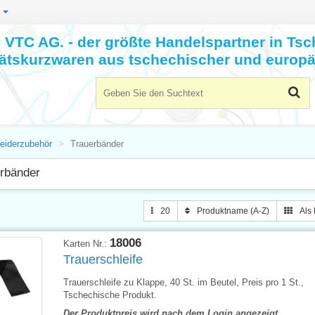
n
VTC AG. - der größte Handelspartner in Tsc
tätskurzwaren aus tschechischer und europä
leiderzubehör
Trauerbänder
rbänder
20
Produktname (A-Z)
Als 
18006
Karten Nr.:
Trauerschleife
Trauerschleife zu Klappe, 40 St. im Beutel, Preis pro 1 St.,
Tschechische Produkt.
Der Produktpreis wird nach dem Login angezeigt.