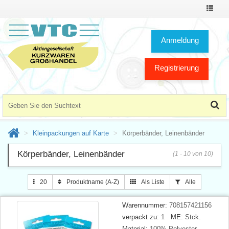
Toggle
Navigat
Anmeldung
Registrierung
Kleinpackungen auf Karte
Körperbänder, Leinenbänder
Körperbänder, Leinenbänder
(1 - 10 von 10)
20
Produktname (A-Z)
Als Liste
Alle
Warennummer:
708157421156
verpackt zu:
1
ME:
Stck.
Material:
100% Polyester