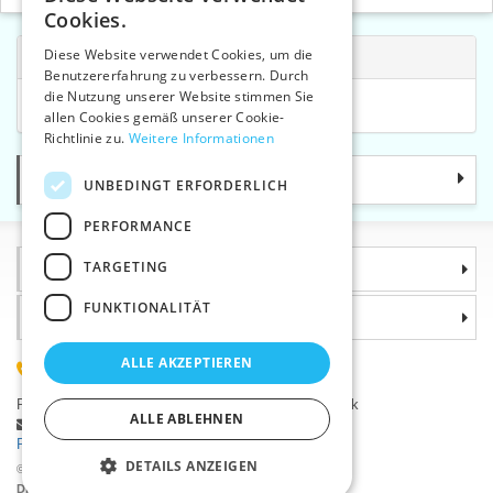
CZECH
Cookies.
SLOVAK
Diese Website verwendet Cookies, um die
Verwandte Kategorien
Benutzererfahrung zu verbessern. Durch
ENGLISH
die Nutzung unserer Website stimmen Sie
Köperbänder und technische Bänder
GERMAN
allen Cookies gemäß unserer Cookie-
Richtlinie zu.
Weitere Informationen
Kategorie
UNBEDINGT ERFORDERLICH
PERFORMANCE
TARGETING
Informationen
FUNKTIONALITÄT
Warum sollten Sie gerade uns wählen?
ALLE AKZEPTIEREN
(+420) 585 051 217
Plzeňská 868, 783 91 Uničov, Tschechische Republik
ALLE ABLEHNEN
Stellen Sie eine Frage
|
Fehler melden
Probleme bei der Anmeldung ?
DETAILS ANZEIGEN
©2026 Kurzwaren-Großhandel - VTC AG., Uničov
Die Preise werden nach dem Login angezeigt.