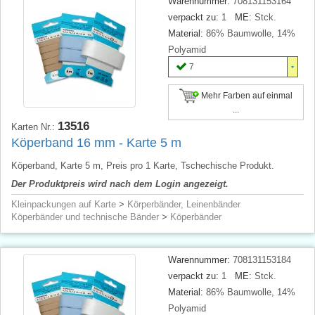
Warennummer:
708131153164
verpackt zu:
1
ME:
Stck.
Material:
86% Baumwolle, 14%
Polyamid
7
Mehr Farben auf einmal
...
13516
Karten Nr.:
Köperband 16 mm - Karte 5 m
Köperband, Karte 5 m, Preis pro 1 Karte, Tschechische Produkt.
Der Produktpreis wird nach dem Login angezeigt.
Kleinpackungen auf Karte
>
Körperbänder, Leinenbänder
Köperbänder und technische Bänder
>
Köperbänder
Warennummer:
708131153184
verpackt zu:
1
ME:
Stck.
Material:
86% Baumwolle, 14%
Polyamid