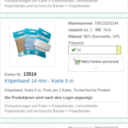
Kleinpackungen auf Karte
>
Körperbänder, Leinenbänder
Köperbänder und technische Bänder
>
Köperbänder
Warennummer:
708131153144
verpackt zu:
1
ME:
Stck.
Material:
86% Baumwolle, 14%
Polyamid
14
Mehr Farben auf einmal
...
13514
Karten Nr.:
Köperband 14 mm - Karte 5 m
Köperband, Karte 5 m, Preis pro 1 Karte, Tschechische Produkt.
Der Produktpreis wird nach dem Login angezeigt.
Kleinpackungen auf Karte
>
Körperbänder, Leinenbänder
Köperbänder und technische Bänder
>
Köperbänder