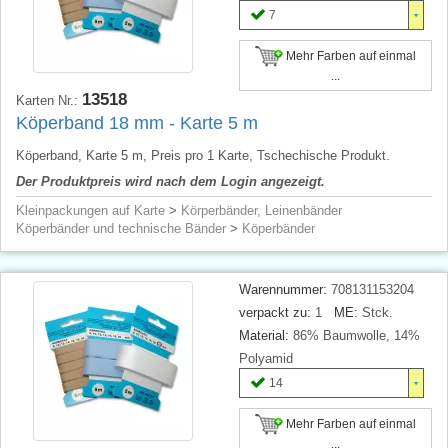
7
Mehr Farben auf einmal
...
13518
Karten Nr.:
Köperband 18 mm - Karte 5 m
Köperband, Karte 5 m, Preis pro 1 Karte, Tschechische Produkt.
Der Produktpreis wird nach dem Login angezeigt.
Kleinpackungen auf Karte
>
Körperbänder, Leinenbänder
Köperbänder und technische Bänder
>
Köperbänder
Warennummer:
708131153204
verpackt zu:
1
ME:
Stck.
Material:
86% Baumwolle, 14%
Polyamid
14
Mehr Farben auf einmal
...