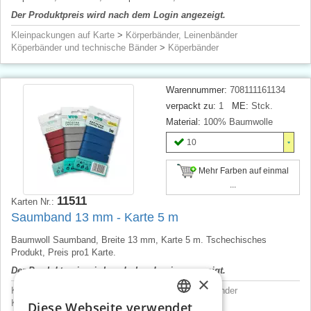
Der Produktpreis wird nach dem Login angezeigt.
Kleinpackungen auf Karte
>
Körperbänder, Leinenbänder
Köperbänder und technische Bänder
>
Köperbänder
Warennummer:
708111161134
verpackt zu:
1
ME:
Stck.
Material:
100% Baumwolle
10
Mehr Farben auf einmal
...
11511
Karten Nr.:
Saumband 13 mm - Karte 5 m
Baumwoll Saumband, Breite 13 mm, Karte 5 m. Tschechisches
Produkt, Preis pro1 Karte.
Der Produktpreis wird nach dem Login angezeigt.
×
Kleinpackungen auf Karte
>
Körperbänder, Leinenbänder
Köperbänder und technische Bänder
>
Leinenbänder
Diese Webseite verwendet