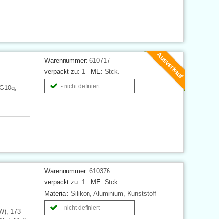
Ausverkauf
Warennummer:
610717
verpackt zu:
1
ME:
Stck.
- nicht definiert
 G10q,
Warennummer:
610376
verpackt zu:
1
ME:
Stck.
Material:
Silikon, Aluminium, Kunststoff
- nicht definiert
W), 173