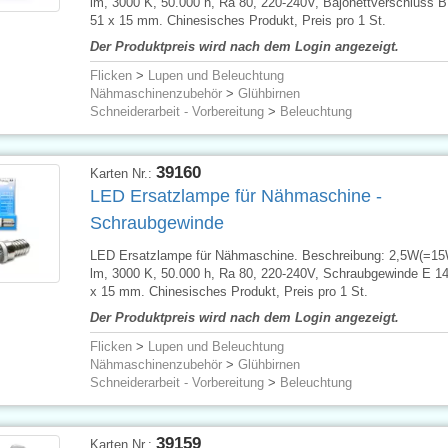
lm, 3000 K, 50.000 h, Ra 80, 220-240V, Bajonettverschluss 
51 x 15 mm. Chinesisches Produkt, Preis pro 1 St.
Der Produktpreis wird nach dem Login angezeigt.
Flicken
>
Lupen und Beleuchtung
Nähmaschinenzubehör
>
Glühbirnen
Schneiderarbeit - Vorbereitung
>
Beleuchtung
39160
Karten Nr.:
LED Ersatzlampe für Nähmaschine -
Schraubgewinde
LED Ersatzlampe für Nähmaschine. Beschreibung: 2,5W(=15
lm, 3000 K, 50.000 h, Ra 80, 220-240V, Schraubgewinde E 1
x 15 mm. Chinesisches Produkt, Preis pro 1 St.
Der Produktpreis wird nach dem Login angezeigt.
Flicken
>
Lupen und Beleuchtung
Nähmaschinenzubehör
>
Glühbirnen
Schneiderarbeit - Vorbereitung
>
Beleuchtung
39159
Karten Nr.: