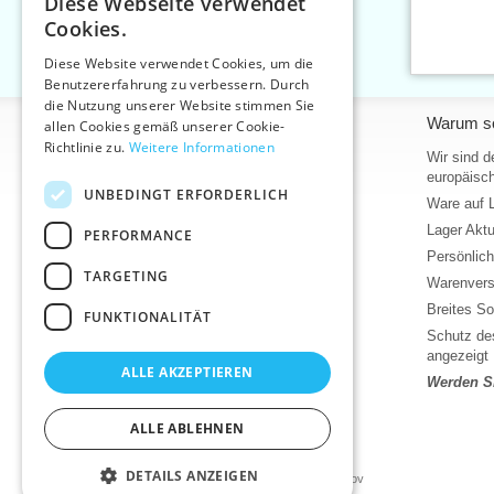
Diese Webseite verwendet
CZECH
Cookies.
SLOVAK
Diese Website verwendet Cookies, um die
Benutzererfahrung zu verbessern. Durch
ENGLISH
die Nutzung unserer Website stimmen Sie
Informationen
Warum so
GERMAN
allen Cookies gemäß unserer Cookie-
Richtlinie zu.
Weitere Informationen
Home
Wir sind d
europäisch
Kontakt
UNBEDINGT ERFORDERLICH
Ware auf 
Sitemap
Lager Akt
PERFORMANCE
Über uns
Persönlic
Geschäftsbedingungen
TARGETING
Warenvers
Bedingungen für den Schutz
personenbezogener Daten
Breites So
FUNKTIONALITÄT
Hilfe
Schutz des
angezeigt
Download
ALLE AKZEPTIEREN
Werden Si
Lager Wareneingang
Aktuelles
ALLE ABLEHNEN
Produktvideos, Video-Tutorials
DETAILS ANZEIGEN
©2026 Kurzwaren-Großhandel - VTC AG., Uničov