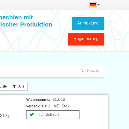
hechien mit
Anmeldung
ischer Produktion
Registrierung
(1 - 9 von 9)
Liste
Alle
Warennummer:
610716
verpackt zu:
1
ME:
Stck.
- nicht definiert
 G10q,