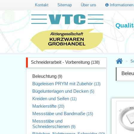
Kontakt
Sitemap
Über uns
Informatione
Quali
Sc
Schneiderarbeit - Vorbereitung
(138)
Beleu
Beleuchtung
(9)
Bügeleisen PRYM mit Zubehör
(13)
Bügelunterlagen und Decken
(5)
Kreiden und Seifen
(11)
Markierstifte
(20)
Messstäbe und Bandmaße
(15)
Messstäbe und
Schneiderschienen
(9)
Rädchen, Nahttrenner, Schneider