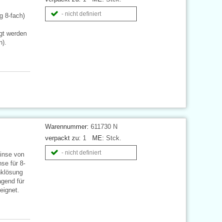
- nicht definiert
g 8-fach)
igt werden
n).
Warennummer:
611730 N
verpackt zu:
1
ME:
Stck.
- nicht definiert
inse von
se für 8-
nklösung
agend für
eignet.