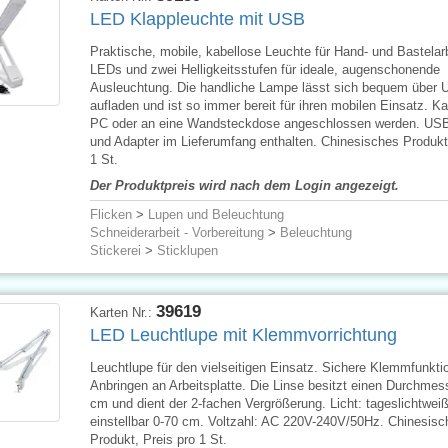
LED Klappleuchte mit USB
Praktische, mobile, kabellose Leuchte für Hand- und Bastelar
LEDs und zwei Helligkeitsstufen für ideale, augenschonende
Ausleuchtung. Die handliche Lampe lässt sich bequem über
aufladen und ist so immer bereit für ihren mobilen Einsatz. K
PC oder an eine Wandsteckdose angeschlossen werden. US
und Adapter im Lieferumfang enthalten. Chinesisches Produkt,
1 St.
Der Produktpreis wird nach dem Login angezeigt.
Flicken
>
Lupen und Beleuchtung
Schneiderarbeit - Vorbereitung
>
Beleuchtung
Stickerei
>
Sticklupen
39619
Karten Nr.:
LED Leuchtlupe mit Klemmvorrichtung
Leuchtlupe für den vielseitigen Einsatz. Sichere Klemmfunkt
Anbringen an Arbeitsplatte. Die Linse besitzt einen Durchmes
cm und dient der 2-fachen Vergrößerung. Licht: tageslichtwei
einstellbar 0-70 cm. Voltzahl: AC 220V-240V/50Hz. Chinesisc
Produkt, Preis pro 1 St.