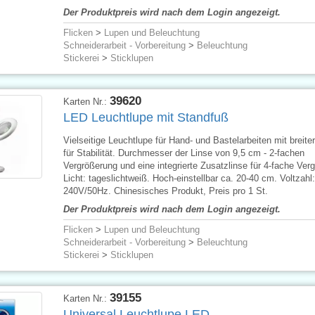
Der Produktpreis wird nach dem Login angezeigt.
Flicken
>
Lupen und Beleuchtung
Schneiderarbeit - Vorbereitung
>
Beleuchtung
Stickerei
>
Sticklupen
39620
Karten Nr.:
LED Leuchtlupe mit Standfuß
Vielseitige Leuchtlupe für Hand- und Bastelarbeiten mit breite
für Stabilität. Durchmesser der Linse von 9,5 cm - 2-fachen
Vergrößerung und eine integrierte Zusatzlinse für 4-fache Ver
Licht: tageslichtweiß. Hoch-einstellbar ca. 20-40 cm. Voltzahl
240V/50Hz. Chinesisches Produkt, Preis pro 1 St.
Der Produktpreis wird nach dem Login angezeigt.
Flicken
>
Lupen und Beleuchtung
Schneiderarbeit - Vorbereitung
>
Beleuchtung
Stickerei
>
Sticklupen
39155
Karten Nr.:
Universal Leuchtlupe LED