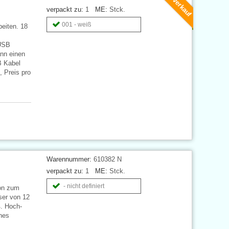
Ausverkauf
verpackt zu:
1
ME:
Stck.
001 - weiß
beiten. 18
 USB
ann einen
B Kabel
 Preis pro
Warennummer:
610382 N
verpackt zu:
1
ME:
Stck.
- nicht definiert
ion zum
ser von 12
ß. Hoch-
hes