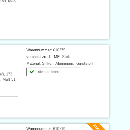
B15d. Maß
Warennummer:
610375
verpackt zu:
1
ME:
Stck.
Material:
Silikon, Aluminium, Kunststoff
- nicht definiert
W), 173
4. Maß 51
Warennummer:
610719