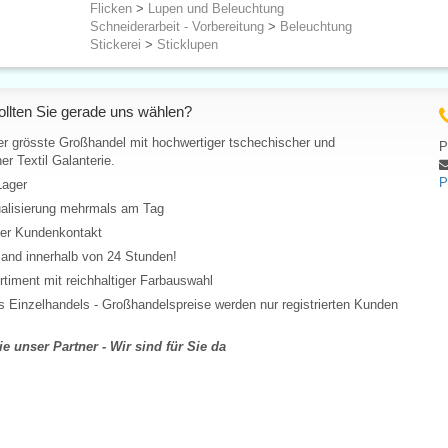
Flicken
>
Lupen und Beleuchtung
Schneiderarbeit - Vorbereitung
>
Beleuchtung
Stickerei
>
Sticklupen
llten Sie gerade uns wählen?
er grösste Großhandel mit hochwertiger tschechischer und
P
er Textil Galanterie.
P
Lager
ualisierung mehrmals am Tag
her Kundenkontakt
and innerhalb von 24 Stunden!
rtiment mit reichhaltiger Farbauswahl
 Einzelhandels - Großhandelspreise werden nur registrierten Kunden
e unser Partner - Wir sind für Sie da