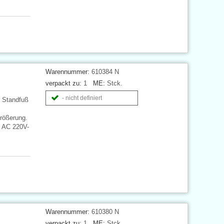
Warennummer:
610384 N
verpackt zu:
1
ME:
Stck.
- nicht definiert
r Standfuß
größerung.
: AC 220V-
Warennummer:
610380 N
verpackt zu:
1
ME:
Stck.