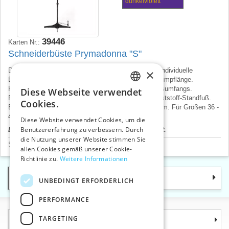
dunkelviolett
39446
Karten Nr.:
Schneiderbüste Prymadonna "S"
Drehbare, 8-teilige Schneiderbüste aus Kunststoff. Individuelle
×
Einstellmöglichkeiten von Brust, Taille, Hüfte und Rumpflänge.
Höhenverstellbar & Anpassungsmöglichkeit des Halsumfangs.
Diese Webseite verwendet
CZECH
Rockabrunder mit Stecknadelfixierung. Stabiler Kunststoff-Standfuß.
Cookies.
Brust: 84 - 100cm Taille: 66 - 84cm Hüfte: 91 - 109cm. Für Größen 36 -
SLOVAK
42. Deutsches Produkt, Preis pro 1 St.
Diese Website verwendet Cookies, um die
Benutzererfahrung zu verbessern. Durch
Der Produktpreis wird nach dem Login angezeigt.
ENGLISH
die Nutzung unserer Website stimmen Sie
Schneiderarbeit - Vorbereitung
>
Schneiderbüste
GERMAN
allen Cookies gemäß unserer Cookie-
Richtlinie zu.
Weitere Informationen
Kategorie
UNBEDINGT ERFORDERLICH
PERFORMANCE
TARGETING
Informationen