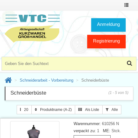
Toggle
Navigat
Anmeldung
Registrierung
Schneiderarbeit - Vorbereitung
Schneiderbüste
Schneiderbüste
(1 - 5 von 5)
20
Produktname (A-Z)
Als Liste
Alle
Warennummer:
610256 N
verpackt zu:
1
ME:
Stck.