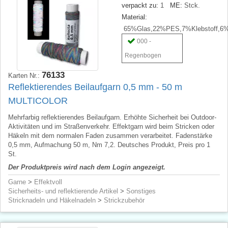
verpackt zu:
1
ME:
Stck.
Material:
65%Glas,22%PES,7%Klebstoff,6
000 -
Regenbogen
76133
Karten Nr.:
Reflektierendes Beilaufgarn 0,5 mm - 50 m
MULTICOLOR
Mehrfarbig reflektierendes Beilaufgarn. Erhöhte Sicherheit bei Outdoor-
Aktivitäten und im Straßenverkehr. Effektgarn wird beim Stricken oder
Häkeln mit dem normalen Faden zusammen verarbeitet. Fadenstärke
0,5 mm, Aufmachung 50 m, Nm 7,2. Deutsches Produkt, Preis pro 1
St.
Der Produktpreis wird nach dem Login angezeigt.
Garne
>
Effektvoll
Sicherheits- und reflektierende Artikel
>
Sonstiges
Stricknadeln und Häkelnadeln
>
Strickzubehör