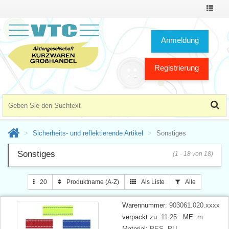
Toggle
Navigat
Anmeldung
Registrierung
Sicherheits- und reflektierende Artikel
Sonstiges
Sonstiges
(1 - 18 von 18)
20
Produktname (A-Z)
Als Liste
Alle
Warennummer:
903061.020.xxxx
verpackt zu:
11.25
ME:
m
Material:
PES, PU