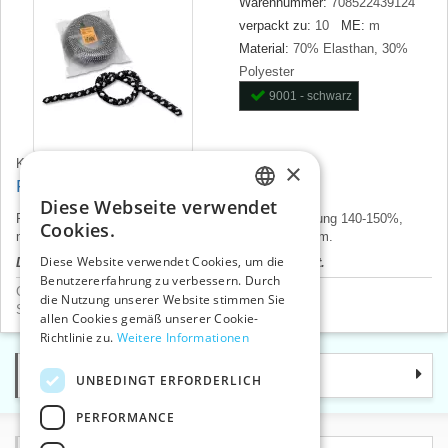
Warennummer:
708522439124
verpackt zu:
10
ME:
m
Material:
70% Elasthan, 30%
Polyester
9001 - schwarz
52012
Karten Nr.:
×
Rundgummi 3 mm reflektierend
Diese Webseite verwendet
CZECH
Reflektierend-rundgummi, Durchschnitt 3 mm, Dehnung 140-150%,
Cookies.
make-up 10 m. Tschechisches Produkt, Preis pro 1 m.
SLOVAK
Diese Website verwendet Cookies, um die
Der Produktpreis wird nach dem Login angezeigt.
Benutzererfahrung zu verbessern. Durch
ENGLISH
Gummibänder
>
Gummilitze für Hüte
die Nutzung unserer Website stimmen Sie
Sicherheits- und reflektierende Artikel
>
Sonstiges
GERMAN
allen Cookies gemäß unserer Cookie-
Richtlinie zu.
Weitere Informationen
Kategorie
UNBEDINGT ERFORDERLICH
PERFORMANCE