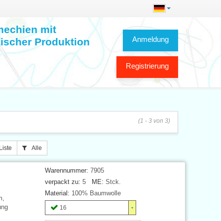
hechien mit
Anmeldung
ischer Produktion
Registrierung
(1 - 3 von 3)
Liste
Alle
Warennummer:
7905
verpackt zu:
5
ME:
Stck.
Material:
100% Baumwolle
m,
ung
16