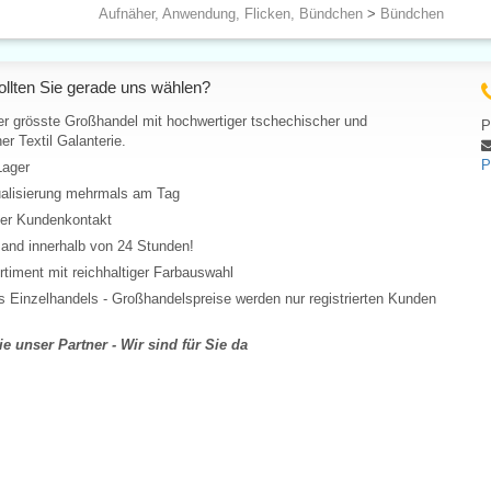
Aufnäher, Anwendung, Flicken, Bündchen
>
Bündchen
llten Sie gerade uns wählen?
er grösste Großhandel mit hochwertiger tschechischer und
P
er Textil Galanterie.
P
Lager
ualisierung mehrmals am Tag
her Kundenkontakt
and innerhalb von 24 Stunden!
rtiment mit reichhaltiger Farbauswahl
 Einzelhandels - Großhandelspreise werden nur registrierten Kunden
e unser Partner - Wir sind für Sie da