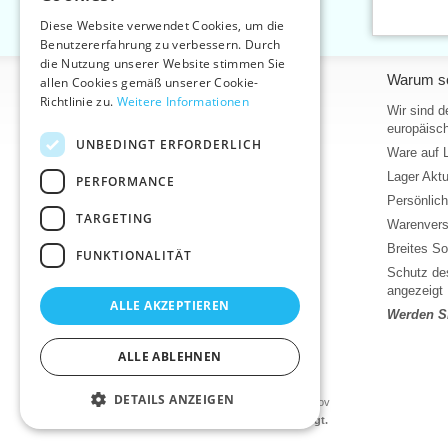
SLOVAK
Diese Website verwendet Cookies, um die
Benutzererfahrung zu verbessern. Durch
ENGLISH
die Nutzung unserer Website stimmen Sie
Informationen
Warum so
GERMAN
allen Cookies gemäß unserer Cookie-
Richtlinie zu.
Weitere Informationen
Home
Wir sind d
europäisch
Kontakt
UNBEDINGT ERFORDERLICH
Ware auf 
Sitemap
Lager Akt
PERFORMANCE
Über uns
Persönlic
Geschäftsbedingungen
TARGETING
Warenvers
Bedingungen für den Schutz
personenbezogener Daten
Breites So
FUNKTIONALITÄT
Hilfe
Schutz des
angezeigt
Download
ALLE AKZEPTIEREN
Werden Si
Lager Wareneingang
Aktuelles
ALLE ABLEHNEN
Produktvideos, Video-Tutorials
DETAILS ANZEIGEN
©2026 Kurzwaren-Großhandel - VTC AG., Uničov
Die Preise werden nach dem Login angezeigt.