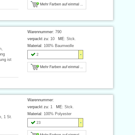
Mehr Farben auf einmal ...
Warennummer:
790
verpackt zu:
10
ME:
Stck.
Material:
100% Baumwolle
m,
ung
2
ung ist
Mehr Farben auf einmal ...
Warennummer:
verpackt zu:
1
ME:
Stck.
Material:
100% Polyester
, 1 St.
23
Mehr Farben auf einmal ...