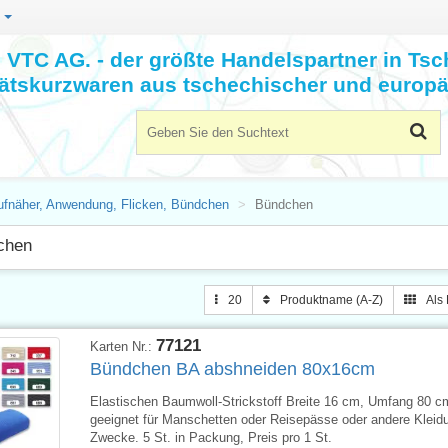
n
VTC AG. - der größte Handelspartner in Tsc
tätskurzwaren aus tschechischer und europä
ufnäher, Anwendung, Flicken, Bündchen
Bündchen
chen
20
Produktname (A-Z)
Als 
77121
Karten Nr.:
Bündchen BA abshneiden 80x16cm
Elastischen Baumwoll-Strickstoff Breite 16 cm, Umfang 80 c
geeignet für Manschetten oder Reisepässe oder andere Kleid
Zwecke. 5 St. in Packung, Preis pro 1 St.