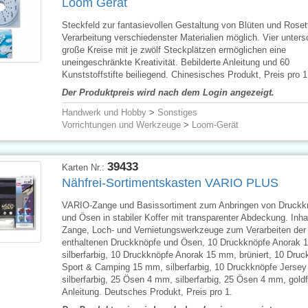
Loom Gerät
Steckfeld zur fantasievollen Gestaltung von Blüten und Roset
Verarbeitung verschiedenster Materialien möglich. Vier unters
große Kreise mit je zwölf Steckplätzen ermöglichen eine
uneingeschränkte Kreativität. Bebilderte Anleitung und 60
Kunststoffstifte beiliegend. Chinesisches Produkt, Preis pro 1
Der Produktpreis wird nach dem Login angezeigt.
Handwerk und Hobby
>
Sonstiges
Vorrichtungen und Werkzeuge
>
Loom-Gerät
39433
Karten Nr.:
Nähfrei-Sortimentskasten VARIO PLUS
VARIO-Zange und Basissortiment zum Anbringen von Druckk
und Ösen in stabiler Koffer mit transparenter Abdeckung. Inha
Zange, Loch- und Vernietungswerkzeuge zum Verarbeiten der
enthaltenen Druckknöpfe und Ösen, 10 Druckknöpfe Anorak 
silberfarbig, 10 Druckknöpfe Anorak 15 mm, brüniert, 10 Druc
Sport & Camping 15 mm, silberfarbig, 10 Druckknöpfe Jerse
silberfarbig, 25 Ösen 4 mm, silberfarbig, 25 Ösen 4 mm, goldf
Anleitung. Deutsches Produkt, Preis pro 1.