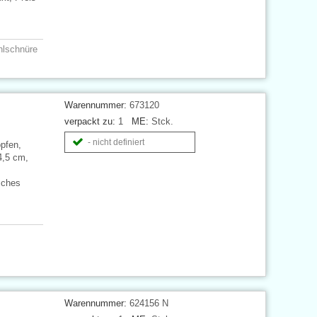
hlschnüre
Warennummer:
673120
verpackt zu:
1
ME:
Stck.
- nicht definiert
pfen,
4,5 cm,
sches
Warennummer:
624156 N