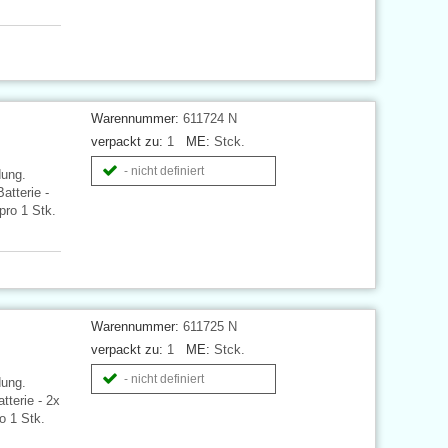
Warennummer:
611724 N
verpackt zu:
1
ME:
Stck.
- nicht definiert
dung.
atterie -
pro 1 Stk.
Warennummer:
611725 N
verpackt zu:
1
ME:
Stck.
- nicht definiert
dung.
terie - 2x
o 1 Stk.