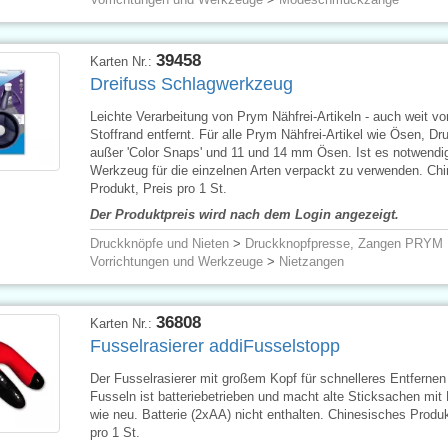
39458
Karten Nr.:
Dreifuss Schlagwerkzeug
Leichte Verarbeitung von Prym Nähfrei-Artikeln - auch weit v
Stoffrand entfernt. Für alle Prym Nähfrei-Artikel wie Ösen, D
außer 'Color Snaps' und 11 und 14 mm Ösen. Ist es notwendi
Werkzeug für die einzelnen Arten verpackt zu verwenden. Ch
Produkt, Preis pro 1 St.
Der Produktpreis wird nach dem Login angezeigt.
Druckknöpfe und Nieten
>
Druckknopfpresse, Zangen PRYM
Vorrichtungen und Werkzeuge
>
Nietzangen
36808
Karten Nr.:
Fusselrasierer addiFusselstopp
Der Fusselrasierer mit großem Kopf für schnelleres Entfernen
Fusseln ist batteriebetrieben und macht alte Sticksachen mit
wie neu. Batterie (2xAA) nicht enthalten. Chinesisches Produk
pro 1 St.