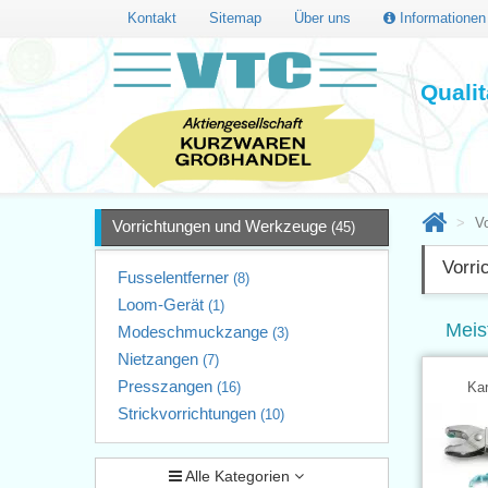
Kontakt
Sitemap
Über uns
Informatione
Quali
V
Vorrichtungen und Werkzeuge
(45)
Vorri
Fusselentferner
(8)
Loom-Gerät
(1)
Meis
Modeschmuckzange
(3)
Nietzangen
(7)
Presszangen
(16)
Kar
Strickvorrichtungen
(10)
Alle Kategorien