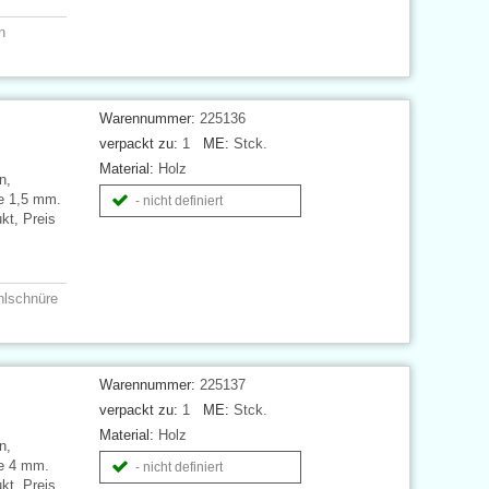
n
Warennummer:
225136
verpackt zu:
1
ME:
Stck.
Material:
Holz
n,
e 1,5 mm.
- nicht definiert
kt, Preis
hlschnüre
Warennummer:
225137
verpackt zu:
1
ME:
Stck.
Material:
Holz
n,
te 4 mm.
- nicht definiert
kt, Preis