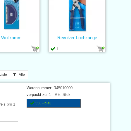
Wollkamm
Revolver-Lochzange
1
Liste
Alle
Warennummer:
R45010000
verpackt zu:
1
ME:
Stck.
558 - blau
eis pro 1