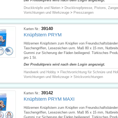
Der Produktpreis wird nach dem Login angezeigt.
Druckknöpfe und Nieten
>
Druckknopfpresse, Pistons, Zange
Vorrichtungen und Werkzeuge
>
Presszangen
39140
Karten Nr.:
Knüpfstern PRYM
Hölzernen Knüpfstern zum Knüpfen von Freundschaftsbänder
Taschengriffen, Lesezeichen uvm. Maß 80 x 15 mm, Nutbreit
Gummi zur Sicherung der Fäden beiliegend. Türkisches Produ
pro 1 St.
Der Produktpreis wird nach dem Login angezeigt.
Handwerk und Hobby
>
Flechtvorrichtung für Schnüre und Ho
Vorrichtungen und Werkzeuge
>
Strickvorrichtungen
39142
Karten Nr.:
Knüpfstern PRYM MAXI
Hölzernen Knüpfstern zum Knüpfen von Freundschaftsbänder
Taschengriffen, Lesezeichen uvm. Maß 95 x 15 mm, Nutbrei
Gummi zur Sicherung der Fäden beiliegend. Türkisches Produ