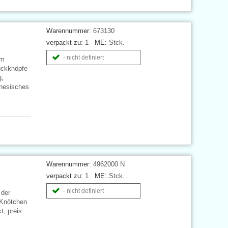
Warennummer:
673130
verpackt zu:
1
ME:
Stck.
- nicht definiert
om
ruckknöpfe
g,
inesisches
Warennummer:
4962000 N
verpackt zu:
1
ME:
Stck.
- nicht definiert
 der
 Knötchen
t, preis