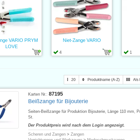
Zange VARIO PRYM
Niet-Zange VARIO
LOVE
4
1
20
Produktname (A-Z)
Als 
87195
Karten Nr.:
Beißzange für Bijouterie
Seiten-Beißzange für Produktion Bijouterie, Länge 110 mm, Pr
St.
Der Produktpreis wird nach dem Login angezeigt.
Scheren und Zangen
>
Zangen
Vorrichtungen und Werkzeuge
>
Modeschmuckzange