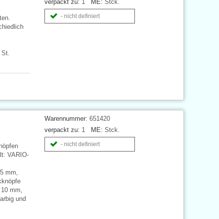
verpackt zu:
1
ME:
Stck.
- nicht definiert
ten.
chiedlich
 St.
Warennummer:
651420
verpackt zu:
1
ME:
Stck.
- nicht definiert
nöpfen
lt: VARIO-
15 mm,
kknöpfe
y 10 mm,
arbig und