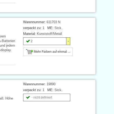
Warennummer:
611703 N
verpackt zu:
1
ME:
Stck.
Material:
Kunststoff/Metall
arem
-Batterien
2
(und jedem
sdisplay.
Mehr Farben auf einmal ...
Warennummer:
19890
verpackt zu:
1
ME:
Stck.
- nicht definiert
maß: Höhe