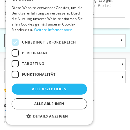
Leinen, Anwendung: Stickerei, Tischdeckenherstellung, 170 g/m,
SLOVAK
laufende wicklung 30 m, Preis pro 1 m, Tschechisches Produkt.
Diese Website verwendet Cookies, um die
Benutzererfahrung zu verbessern. Durch
Der Produktpreis wird nach dem Login angezeigt.
ENGLISH
die Nutzung unserer Website stimmen Sie
Meterware
>
Tesilen-Stoffe
GERMAN
allen Cookies gemäß unserer Cookie-
Richtlinie zu.
Weitere Informationen
Kategorie
UNBEDINGT ERFORDERLICH
PERFORMANCE
TARGETING
Informationen
FUNKTIONALITÄT
Warum sollten Sie gerade uns wählen?
ALLE AKZEPTIEREN
(+420) 585 051 217
Plzeňská 868, 783 91 Uničov, Tschechische Republik
ALLE ABLEHNEN
Stellen Sie eine Frage
|
Fehler melden
Probleme bei der Anmeldung ?
DETAILS ANZEIGEN
©2026 Kurzwaren-Großhandel - VTC AG., Uničov
Die Preise werden nach dem Login angezeigt.