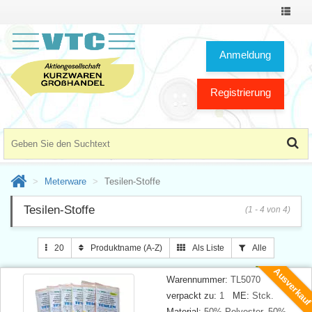
Toggle
Navigat
Anmeldung
Registrierung
Meterware
Tesilen-Stoffe
Tesilen-Stoffe
(1 - 4 von 4)
20
Produktname (A-Z)
Als Liste
Alle
Ausverkau
Warennummer:
TL5070
verpackt zu:
1
ME:
Stck.
Material:
50% Polyester, 50%