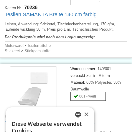
...
70236
Karten Nr.:
Tesilen SAMANTA Breite 140 cm farbig
Leinen, Anwendung: Stickerei, Tischdeckenherstellung, 170 g/m,
laufende wicklung 30 m, Preis pro 1 m, Tschechisches Produkt.
Der Produktpreis wird nach dem Login angezeigt.
Meterware
>
Tesilen-Stoffe
Stickerei
>
Stickgarnstoffe
Warennummer:
140/001
verpackt zu:
5
ME:
m
Material:
65% Polyester, 35%
Baumwolle
001 - weiß
×
70234
Karten Nr.:
Tesilen SAMANTA Breite 140 cm weiß
Diese Webseite verwendet
CZECH
Cookies.