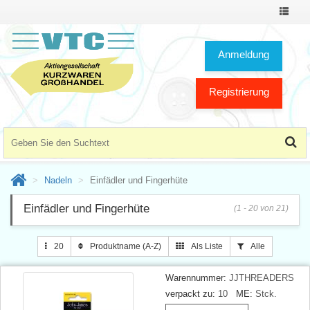
Toggle
Navigat
Anmeldung
Registrierung
Nadeln
Einfädler und Fingerhüte
Einfädler und Fingerhüte
(1 - 20 von 21)
20
Produktname (A-Z)
Als Liste
Alle
Warennummer:
JJTHREADERS
verpackt zu:
10
ME:
Stck.