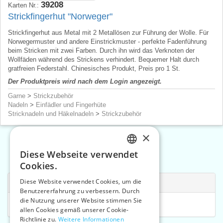
39208
Karten Nr.:
Strickfingerhut "Norweger"
Strickfingerhut aus Metal mit 2 Metallösen zur Führung der Wolle. Für
Norwegermuster und andere Einstrickmuster - perfekte Fadenführung
beim Stricken mit zwei Farben. Durch ihn wird das Verknoten der
Wollfäden während des Strickens verhindert. Bequemer Halt durch
gratfreien Federstahl. Chinesisches Produkt, Preis pro 1 St.
Der Produktpreis wird nach dem Login angezeigt.
Garne
>
Strickzubehör
Nadeln
>
Einfädler und Fingerhüte
Stricknadeln und Häkelnadeln
>
Strickzubehör
×
Diese Webseite verwendet
«
1
2
»
CZECH
Cookies.
SLOVAK
Diese Website verwendet Cookies, um die
Verwandte Kategorien
Benutzererfahrung zu verbessern. Durch
ENGLISH
die Nutzung unserer Website stimmen Sie
Nähkasten
GERMAN
allen Cookies gemäß unserer Cookie-
Richtlinie zu.
Weitere Informationen