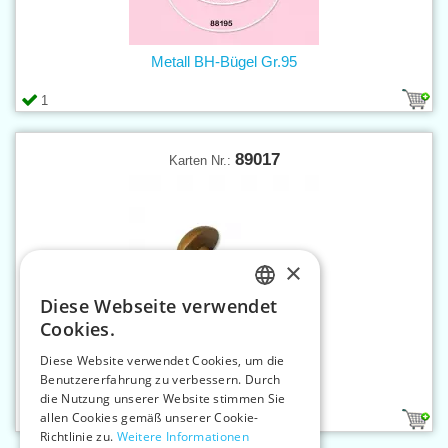
Metall BH-Bügel Gr.95
1
89017
Karten Nr.:
×
Diese Webseite verwendet
CZECH
Cookies.
SLOVAK
Diese Website verwendet Cookies, um die
Benutzererfahrung zu verbessern. Durch
ENGLISH
Stopfpilz
die Nutzung unserer Website stimmen Sie
GERMAN
allen Cookies gemäß unserer Cookie-
1
Richtlinie zu.
Weitere Informationen