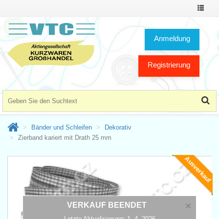
Toggle
Navigat
Anmeldung
Registrierung
Bänder und Schleifen
Dekorativ
Zierband kariert mit Drath 25 mm
Ausverkauf
×
VERKAUF BEENDET
Letzte Aktualisierung: 1. 4. 2026