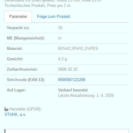
Leinenband mit Drath gewebt, Breite 25 mm, Rolle 25 m.
Tschechisches Produkt, Preis pro 1 m.
Parameter
Frage zum Produkt
Verpackt zu:
25
ME (Mengeneinheit):
m
Material:
91%AC,8%FE,1%PES
Gewicht:
4.2 g
Zolltarifnummer:
5806 32 10
Strichcode (EAN 13):
8590587121288
Auf Lager:
Verkauf beendet
Letzte Aktualisierung: 1. 4. 2026
Hersteller (GPSR):
STUHA, a.s.