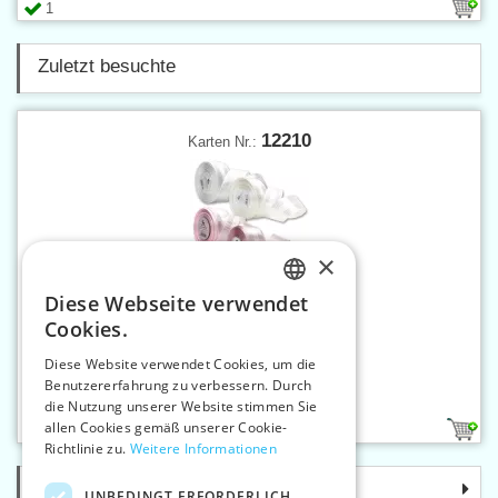
1
Zuletzt besuchte
12210
Karten Nr.:
×
Diese Webseite verwendet
CZECH
Cookies.
SLOVAK
Diese Website verwendet Cookies, um die
Benutzererfahrung zu verbessern. Durch
ENGLISH
Leinenband mit MTP 40 mm
die Nutzung unserer Website stimmen Sie
GERMAN
allen Cookies gemäß unserer Cookie-
8
Richtlinie zu.
Weitere Informationen
Kategorie
UNBEDINGT ERFORDERLICH