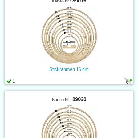
89016
Karten Nr.:
Stickrahmen 16 cm
1
89020
Karten Nr.: