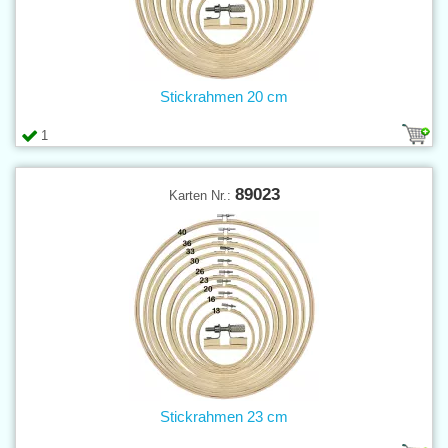
Stickrahmen 20 cm
1
89023
Karten Nr.:
Stickrahmen 23 cm