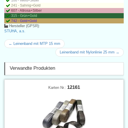
100 - Weiß+Silber
241 - Sahnig+Gold
607 - Altrosa+Silber
315 - Grün+Gold
742 - Gold+Gold
Hersteller (GPSR):
STUHA, a.s.
← Leinenband mit MTP 15 mm
Leinenband mit Nylonlinie 25 mm →
Verwandte Produkten
12161
Karten Nr.: