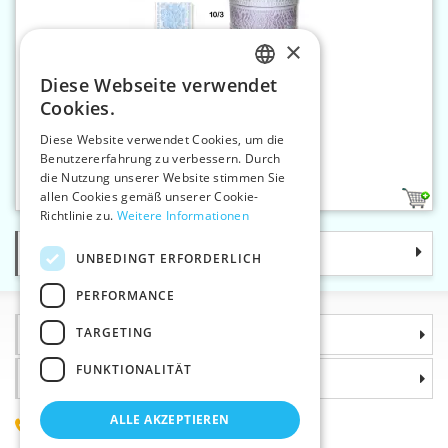
×
Diese Webseite verwendet
CZECH
Cookies.
SLOVAK
Diese Website verwendet Cookies, um die
Benutzererfahrung zu verbessern. Durch
ENGLISH
Jacquardband 40 mm
die Nutzung unserer Website stimmen Sie
GERMAN
allen Cookies gemäß unserer Cookie-
5
Richtlinie zu.
Weitere Informationen
Kategorie
UNBEDINGT ERFORDERLICH
PERFORMANCE
TARGETING
Informationen
FUNKTIONALITÄT
Warum sollten Sie gerade uns wählen?
ALLE AKZEPTIEREN
(+420) 585 051 217