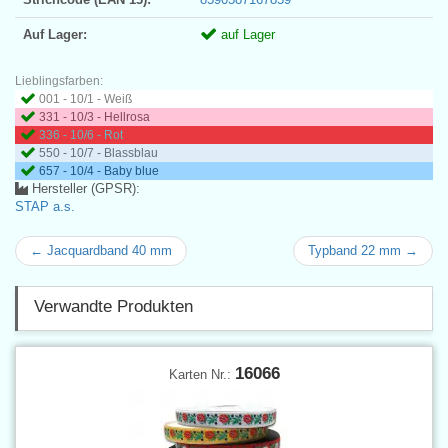
Auf Lager:
auf Lager
Lieblingsfarben:
001 - 10/1 - Weiß
331 - 10/3 - Hellrosa
336 - 10/6 - Rot
550 - 10/7 - Blassblau
657 - 10/4 - Baby blue
Hersteller (GPSR):
STAP a.s.
← Jacquardband 40 mm
Typband 22 mm →
Verwandte Produkten
16066
Karten Nr.: