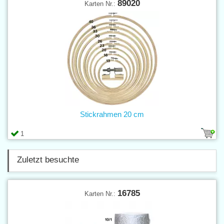
89020
Karten Nr.:
Stickrahmen 20 cm
1
Zuletzt besuchte
16785
Karten Nr.: