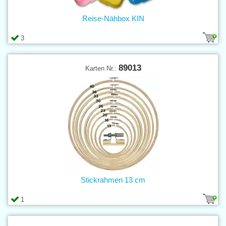
Reise-Nähbox KIN
3
89013
Karten Nr.:
Stickrahmen 13 cm
1