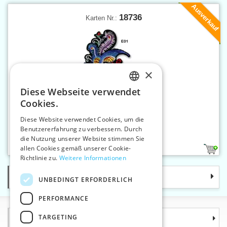
Ausverkauf
18736
Karten Nr.:
×
Diese Webseite verwendet
CZECH
Cookies.
SLOVAK
Diese Website verwendet Cookies, um die
Benutzererfahrung zu verbessern. Durch
ENGLISH
Applikation aufbügelbar AH-E
die Nutzung unserer Website stimmen Sie
GERMAN
allen Cookies gemäß unserer Cookie-
2
Richtlinie zu.
Weitere Informationen
Kategorie
UNBEDINGT ERFORDERLICH
PERFORMANCE
TARGETING
Informationen