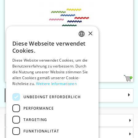
×
Diese Webseite verwendet
CZECH
Cookies.
SLOVAK
Diese Website verwendet Cookies, um die
Benutzererfahrung zu verbessern. Durch
ENGLISH
Zackenlitze 6,4 mm
die Nutzung unserer Website stimmen Sie
GERMAN
allen Cookies gemäß unserer Cookie-
17
Richtlinie zu.
Weitere Informationen
Kategorie
UNBEDINGT ERFORDERLICH
PERFORMANCE
TARGETING
Informationen
FUNKTIONALITÄT
Warum sollten Sie gerade uns wählen?