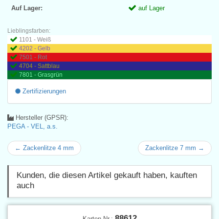
Auf Lager:
auf Lager
Lieblingsfarben:
1101 - Weiß
4202 - Gelb
7501 - Rot
4704 - Sattblau
7801 - Grasgrün
Zertifizierungen
Hersteller (GPSR):
PEGA - VEL, a.s.
← Zackenlitze 4 mm
Zackenlitze 7 mm →
Kunden, die diesen Artikel gekauft haben, kauften
auch
88612
Karten Nr.: