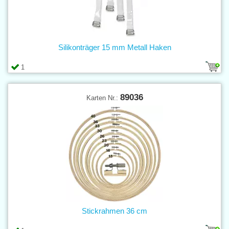
Silikonträger 15 mm Metall Haken
1
89036
Karten Nr.:
Stickrahmen 36 cm