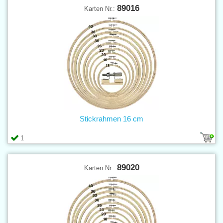
89016
Karten Nr.:
Stickrahmen 16 cm
1
89020
Karten Nr.: