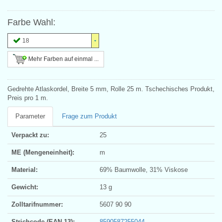
Farbe Wahl:
18
Mehr Farben auf einmal ...
Gedrehte Atlaskordel, Breite 5 mm, Rolle 25 m. Tschechisches Produkt,
Preis pro 1 m.
Parameter
Frage zum Produkt
Verpackt zu:
25
ME (Mengeneinheit):
m
Material:
69% Baumwolle, 31% Viskose
Gewicht:
13 g
Zolltarifnummer:
5607 90 90
Strichcode (EAN 13):
8590587255044