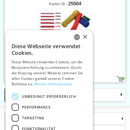
25504
Karten Nr.:
×
Diese Webseite verwendet
CZECH
Cookies.
SLOVAK
Diese Website verwendet Cookies, um die
Benutzererfahrung zu verbessern. Durch
ENGLISH
Gedrehte Atlaskordel 5 mm
die Nutzung unserer Website stimmen Sie
GERMAN
allen Cookies gemäß unserer Cookie-
18
Richtlinie zu.
Weitere Informationen
Kategorie
UNBEDINGT ERFORDERLICH
PERFORMANCE
TARGETING
Informationen
FUNKTIONALITÄT