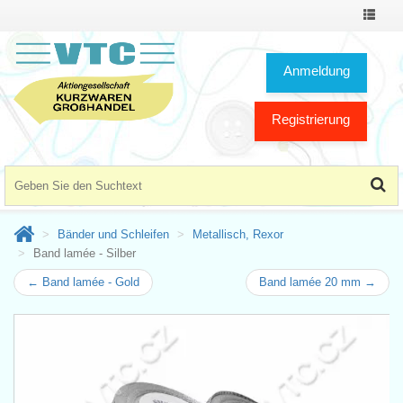
Toggle
Navigat
Anmeldung
Registrierung
Bänder und Schleifen
Metallisch, Rexor
Band lamée - Silber
← Band lamée - Gold
Band lamée 20 mm →