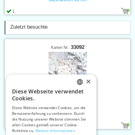
1
Zuletzt besuchte
33092
Karten Nr.:
×
Diese Webseite verwendet
CZECH
Cookies.
SLOVAK
Diese Website verwendet Cookies, um die
Benutzererfahrung zu verbessern. Durch
ENGLISH
Stoffwindel 90x100cm druckt
die Nutzung unserer Website stimmen Sie
GERMAN
allen Cookies gemäß unserer Cookie-
13
Richtlinie zu.
Weitere Informationen