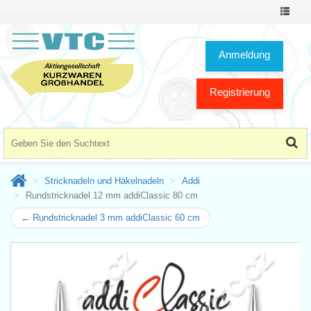
Toggle
Navigat
Anmeldung
Registrierung
Stricknadeln und Häkelnadeln
Addi
Rundstricknadel 12 mm addiClassic 80 cm
← Rundstricknadel 3 mm addiClassic 60 cm