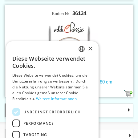
36134
Karten Nr.:
×
Diese Webseite verwendet
CZECH
Cookies.
SLOVAK
Diese Website verwendet Cookies, um die
Benutzererfahrung zu verbessern. Durch
ENGLISH
Rundstricknadel 12 mm addiClassic 80 cm
die Nutzung unserer Website stimmen Sie
GERMAN
allen Cookies gemäß unserer Cookie-
1
Richtlinie zu.
Weitere Informationen
Kategorie
UNBEDINGT ERFORDERLICH
PERFORMANCE
TARGETING
Informationen