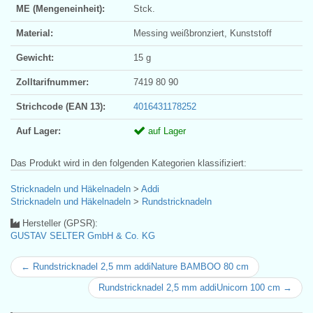
ME (Mengeneinheit):
Stck.
Material:
Messing weißbronziert, Kunststoff
Gewicht:
15 g
Zolltarifnummer:
7419 80 90
Strichcode (EAN 13):
4016431178252
Auf Lager:
auf Lager
Das Produkt wird in den folgenden Kategorien klassifiziert:
Stricknadeln und Häkelnadeln
>
Addi
Stricknadeln und Häkelnadeln
>
Rundstricknadeln
Hersteller (GPSR):
GUSTAV SELTER GmbH & Co. KG
← Rundstricknadel 2,5 mm addiNature BAMBOO 80 cm
Rundstricknadel 2,5 mm addiUnicorn 100 cm →