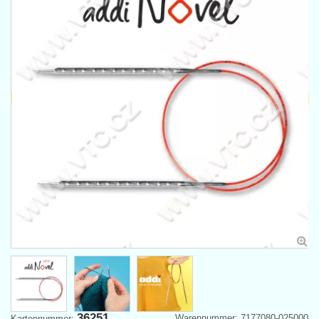
36251
Warennummer: 7177080-025000
Kartennummer: