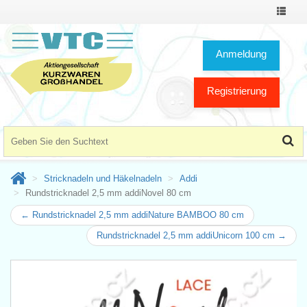
Toggle
Navigat
Anmeldung
Registrierung
Stricknadeln und Häkelnadeln
Addi
Rundstricknadel 2,5 mm addiNovel 80 cm
← Rundstricknadel 2,5 mm addiNature BAMBOO 80 cm
Rundstricknadel 2,5 mm addiUnicorn 100 cm →