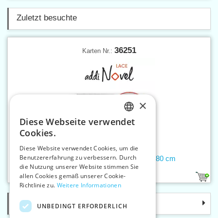
Zuletzt besuchte
36251
Karten Nr.:
×
Diese Webseite verwendet
CZECH
Cookies.
SLOVAK
Diese Website verwendet Cookies, um die
Benutzererfahrung zu verbessern. Durch
ENGLISH
Rundstricknadel 2,5 mm addiNovel 80 cm
die Nutzung unserer Website stimmen Sie
GERMAN
allen Cookies gemäß unserer Cookie-
1
Richtlinie zu.
Weitere Informationen
Kategorie
UNBEDINGT ERFORDERLICH