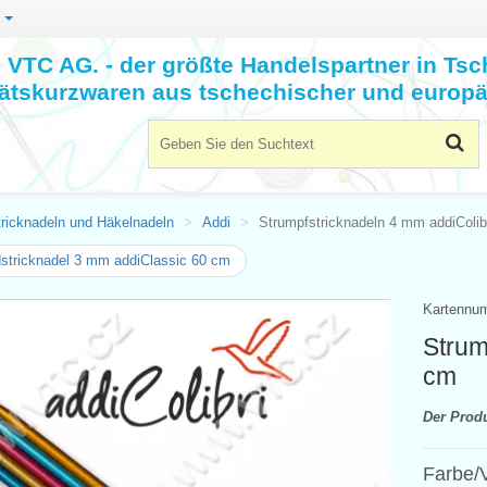
n
VTC AG. - der größte Handelspartner in Tsc
tätskurzwaren aus tschechischer und europä
tricknadeln und Häkelnadeln
Addi
Strumpfstricknadeln 4 mm addiColib
tricknadel 3 mm addiClassic 60 cm
Kartennu
Strum
cm
Der Prod
Farbe/V