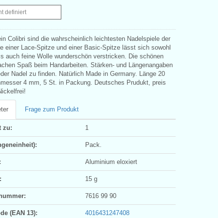
ht definiert
in Colibri sind die wahrscheinlich leichtesten Nadelspiele der
je einer Lace-Spitze und einer Basic-Spitze lässt sich sowohl
als auch feine Wolle wunderschön verstricken. Die schönen
chen Spaß beim Handarbeiten. Stärken- und Längenangaben
jeder Nadel zu finden. Natürlich Made in Germany. Länge 20
messer 4 mm, 5 St. in Packung. Deutsches Prudukt, preis
ickelfrei!
ter
Frage zum Produkt
 zu:
1
geneinheit):
Pack.
:
Aluminium eloxiert
:
15 g
ifnummer:
7616 99 90
ode (EAN 13):
4016431247408