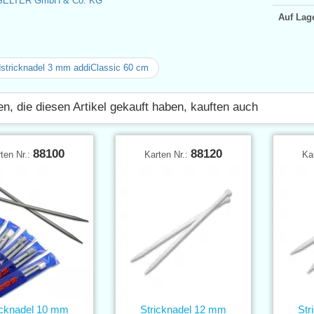
SELTER GmbH & Co. KG
Auf Lag
tricknadel 3 mm addiClassic 60 cm
n, die diesen Artikel gekauft haben, kauften auch
88100
88120
ten Nr.:
Karten Nr.:
Ka
icknadel 10 mm
Stricknadel 12 mm
Str