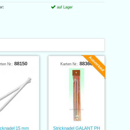
er:
auf Lager
Ausverkauf
88150
88360
rten Nr.:
Karten Nr.:
icknadel 15 mm
Stricknadel GALANT PH