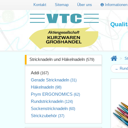
Kontakt
Sitemap
Über uns
Informatione
Quali
S
Stricknadeln und Häkelnadeln
(579)
← Runds
Addi
(167)
Gerade Stricknadeln
(31)
Häkelnadeln
(98)
Prym ERGONOMICS
(62)
Rundstricknadeln
(124)
Sockenstricknadeln
(60)
Strickzubehör
(37)