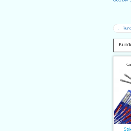
GUSTAV 
← Runds
Kunde
Kar
Str