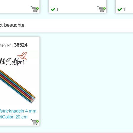
1
1
zt besuchte
36524
ten Nr.:
fstricknadeln 4 mm
iColibri 20 cm