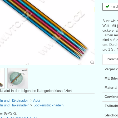
- nic
Bunt wie e
Welt. Mit 
dickere, 
Farben ma
sind auf 
cm, Durch
pro 1 St. N
Parame
Verpackt
ME (Men
Material
t wird in den folgenden Kategorien klassifiziert:
Gewicht
eln und Häkelnadeln
>
Addi
eln und Häkelnadeln
>
Sockenstricknadeln
Zolltar
ler (GPSR):
Strichc