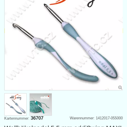
36707
Warennummer: 1412017-055000
Kartennummer: