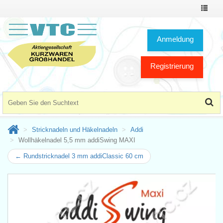
Toggle
Navigat
Anmeldung
Registrierung
Stricknadeln und Häkelnadeln
Addi
Wollhäkelnadel 5,5 mm addiSwing MAXI
← Rundstricknadel 3 mm addiClassic 60 cm