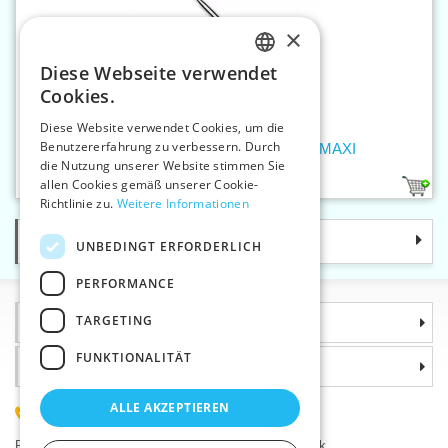
×
Diese Webseite verwendet
CZECH
Cookies.
SLOVAK
Diese Website verwendet Cookies, um die
Benutzererfahrung zu verbessern. Durch
ENGLISH
Wollhäkelnadel 5,5 mm addiSwing MAXI
die Nutzung unserer Website stimmen Sie
GERMAN
allen Cookies gemäß unserer Cookie-
1
Richtlinie zu.
Weitere Informationen
Kategorie
UNBEDINGT ERFORDERLICH
PERFORMANCE
TARGETING
Informationen
FUNKTIONALITÄT
Warum sollten Sie gerade uns wählen?
ALLE AKZEPTIEREN
(+420) 585 051 217
Plzeňská 868, 783 91 Uničov, Tschechische Republik