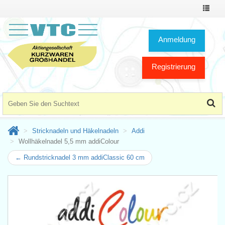
Toggle
Navigat
Anmeldung
Registrierung
Stricknadeln und Häkelnadeln
Addi
Wollhäkelnadel 5,5 mm addiColour
← Rundstricknadel 3 mm addiClassic 60 cm