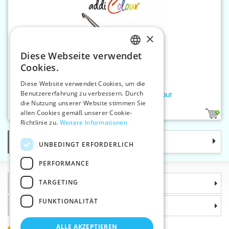
×
Diese Webseite verwendet
CZECH
Cookies.
SLOVAK
Diese Website verwendet Cookies, um die
Benutzererfahrung zu verbessern. Durch
ENGLISH
Wollhäkelnadel 5,5 mm addiColour
die Nutzung unserer Website stimmen Sie
GERMAN
allen Cookies gemäß unserer Cookie-
1
Richtlinie zu.
Weitere Informationen
Kategorie
UNBEDINGT ERFORDERLICH
PERFORMANCE
TARGETING
Informationen
FUNKTIONALITÄT
Warum sollten Sie gerade uns wählen?
ALLE AKZEPTIEREN