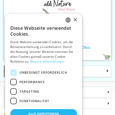
×
Diese Webseite verwendet
CZECH
Cookies.
SLOVAK
Diese Website verwendet Cookies, um die
Benutzererfahrung zu verbessern. Durch
ENGLISH
Wollhäkelnadel 4 mm addiNature Oliva
die Nutzung unserer Website stimmen Sie
GERMAN
allen Cookies gemäß unserer Cookie-
1
Richtlinie zu.
Weitere Informationen
Kategorie
UNBEDINGT ERFORDERLICH
PERFORMANCE
TARGETING
Informationen
FUNKTIONALITÄT
Warum sollten Sie gerade uns wählen?
ALLE AKZEPTIEREN