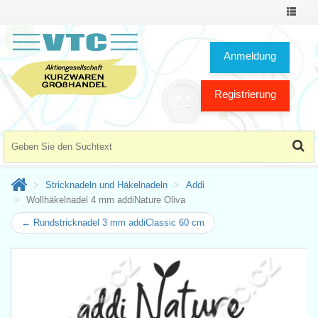
Toggle
Navigat
Anmeldung
Registrierung
Stricknadeln und Häkelnadeln
Addi
Wollhäkelnadel 4 mm addiNature Oliva
← Rundstricknadel 3 mm addiClassic 60 cm