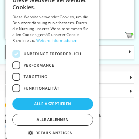
Diese Webseite verwendet
CZECH
Cookies.
SLOVAK
Diese Website verwendet Cookies, um die
Benutzererfahrung zu verbessern. Durch
ENGLISH
Strickmühle MAXI
die Nutzung unserer Website stimmen Sie
GERMAN
allen Cookies gemäß unserer Cookie-
1
Richtlinie zu.
Weitere Informationen
Kategorie
UNBEDINGT ERFORDERLICH
PERFORMANCE
TARGETING
Informationen
FUNKTIONALITÄT
Warum sollten Sie gerade uns wählen?
ALLE AKZEPTIEREN
(+420) 585 051 217
Plzeňská 868, 783 91 Uničov, Tschechische Republik
ALLE ABLEHNEN
Stellen Sie eine Frage
|
Fehler melden
Probleme bei der Anmeldung ?
DETAILS ANZEIGEN
©2026 Kurzwaren-Großhandel - VTC AG., Uničov