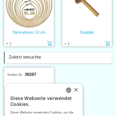
Stickrahmen 13 cm
Stopfpilz
Einlage in den Warenkorb
Ei
1
1
Zuletzt besuchte
39287
Karten Nr.:
×
Diese Webseite verwendet
CZECH
Cookies.
SLOVAK
Diese Website verwendet Cookies, um die