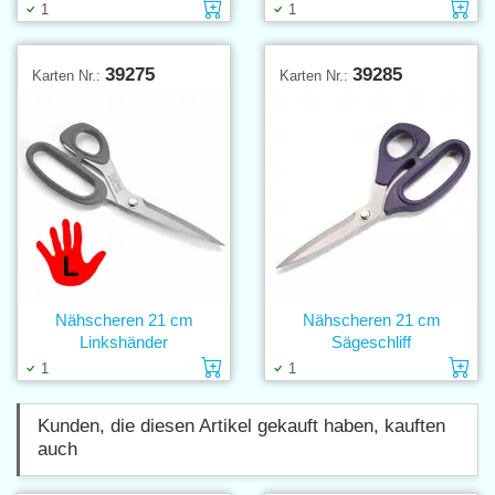
Einlage in den Warenkorb
Ei
1
1
39275
39285
Karten Nr.:
Karten Nr.:
Nähscheren 21 cm
Nähscheren 21 cm
Linkshänder
Sägeschliff
Einlage in den Warenkorb
Ei
1
1
Kunden, die diesen Artikel gekauft haben, kauften
auch