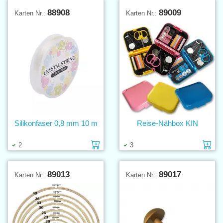
88908
89009
Karten Nr.:
Karten Nr.:
Silikonfaser 0,8 mm 10 m
Reise-Nähbox KIN
Einlage in den Warenkorb
Ei
2
3
89013
89017
Karten Nr.:
Karten Nr.: