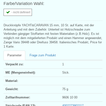
Farbe/Variation Wahl:
- nicht definiert
Druckknöpfe YACHT&CARAVAN 15 mm, 10 St. auf Karte, mit der
Anleitung und mit dem Zubehör. Unterteil ist Holzschraube zum
Verbinden gängiger Stoffarten mit festen Materialien (z.B.Holz). Es ist
möglich mit dem mitgelieferten Produkt und einen Hammer angewendet,
Zange Vario 39448 oder Dreifuss 39458. Italienisches Produkt, Price for
1 Karte.
Parameter
Frage zum Produkt
Verpackt zu:
1
ME (Mengeneinheit):
Stck.
Material:
Gewicht:
75 g
Zolltarifnummer:
9606 10 00
Strichcode (EAN 13):
4002273902117