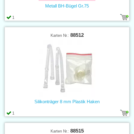
Metall BH-Bügel Gr.75
1
88512
Karten Nr.:
Silikonträger 8 mm Plastik Haken
1
88515
Karten Nr.: