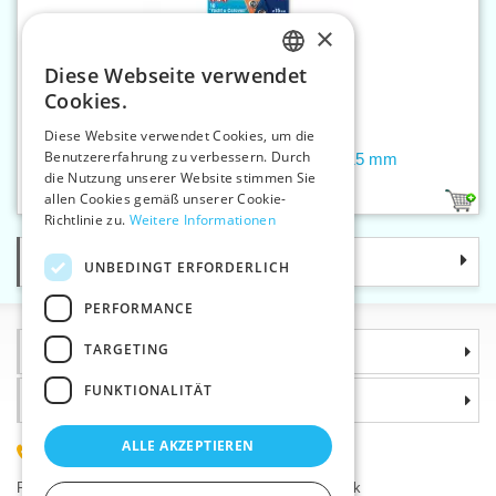
×
Diese Webseite verwendet
CZECH
Cookies.
SLOVAK
Diese Website verwendet Cookies, um die
Benutzererfahrung zu verbessern. Durch
ENGLISH
Druckknöpfe YACHT&CARAVAN 15 mm
die Nutzung unserer Website stimmen Sie
GERMAN
allen Cookies gemäß unserer Cookie-
1
Richtlinie zu.
Weitere Informationen
Kategorie
UNBEDINGT ERFORDERLICH
PERFORMANCE
TARGETING
Informationen
FUNKTIONALITÄT
Warum sollten Sie gerade uns wählen?
ALLE AKZEPTIEREN
(+420) 585 051 217
Plzeňská 868, 783 91 Uničov, Tschechische Republik