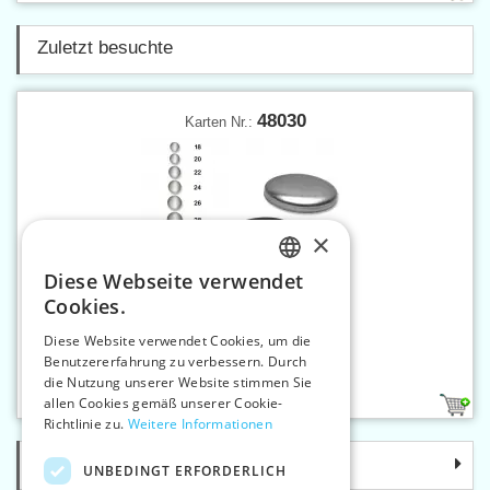
Zuletzt besuchte
48030
Karten Nr.:
×
Diese Webseite verwendet
CZECH
Cookies.
SLOVAK
Diese Website verwendet Cookies, um die
Benutzererfahrung zu verbessern. Durch
ENGLISH
Überziehbare Knöpfe Gr.30
die Nutzung unserer Website stimmen Sie
GERMAN
allen Cookies gemäß unserer Cookie-
2
Richtlinie zu.
Weitere Informationen
Kategorie
UNBEDINGT ERFORDERLICH