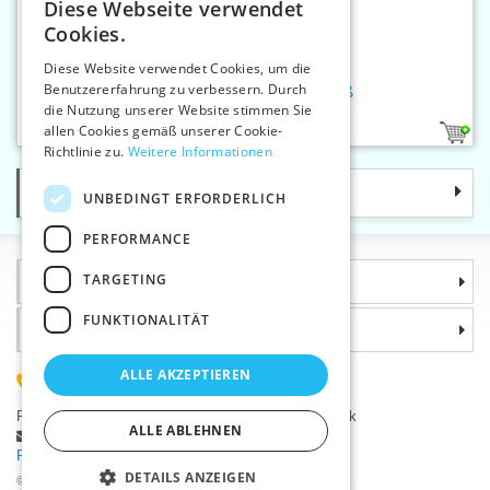
Diese Webseite verwendet
CZECH
Cookies.
SLOVAK
Diese Website verwendet Cookies, um die
Benutzererfahrung zu verbessern. Durch
ENGLISH
Standard-Elastic 8,7 mm weiß
die Nutzung unserer Website stimmen Sie
GERMAN
allen Cookies gemäß unserer Cookie-
1
Richtlinie zu.
Weitere Informationen
Kategorie
UNBEDINGT ERFORDERLICH
PERFORMANCE
TARGETING
Informationen
FUNKTIONALITÄT
Warum sollten Sie gerade uns wählen?
ALLE AKZEPTIEREN
(+420) 585 051 217
Plzeňská 868, 783 91 Uničov, Tschechische Republik
ALLE ABLEHNEN
Stellen Sie eine Frage
|
Fehler melden
Probleme bei der Anmeldung ?
DETAILS ANZEIGEN
©2026 Kurzwaren-Großhandel - VTC AG., Uničov