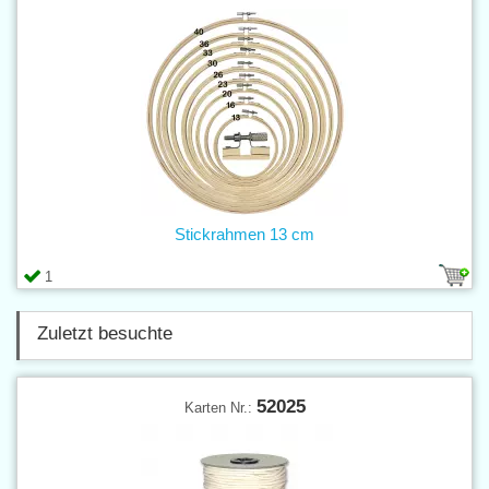
Stickrahmen 13 cm
1
Zuletzt besuchte
52025
Karten Nr.: