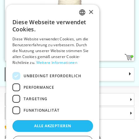
×
Diese Webseite verwendet
CZECH
Cookies.
SLOVAK
Diese Website verwendet Cookies, um die
Benutzererfahrung zu verbessern. Durch
ENGLISH
Rundgummi 3 mm
die Nutzung unserer Website stimmen Sie
GERMAN
allen Cookies gemäß unserer Cookie-
25
Richtlinie zu.
Weitere Informationen
Kategorie
UNBEDINGT ERFORDERLICH
PERFORMANCE
TARGETING
Informationen
FUNKTIONALITÄT
Warum sollten Sie gerade uns wählen?
ALLE AKZEPTIEREN
(+420) 585 051 217
Plzeňská 868, 783 91 Uničov, Tschechische Republik