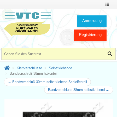
Toggle
Navigat
Anmeldung
Registrierung
Klettverschlüsse
Selbstklebende
Bandverschluß 38mm hakenteil
← Bandverschluß 30mm selbstklebend Schleifenteil
Bandverschluss 38mm-selbstklebend →