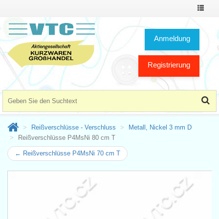
Toggle
Navigat
Anmeldung
Registrierung
Reißverschlüsse - Verschluss
Metall, Nickel 3 mm D
Reißverschlüsse P4MsNi 80 cm T
← Reißverschlüsse P4MsNi 70 cm T