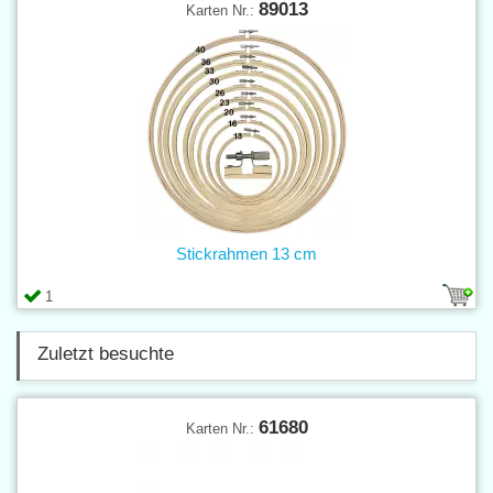
89013
Karten Nr.:
Stickrahmen 13 cm
1
Zuletzt besuchte
61680
Karten Nr.: