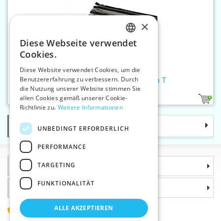
×
Diese Webseite verwendet
CZECH
Cookies.
SLOVAK
Diese Website verwendet Cookies, um die
Benutzererfahrung zu verbessern. Durch
ENGLISH
Reißverschlüsse P4MsNi 80 cm T
die Nutzung unserer Website stimmen Sie
GERMAN
allen Cookies gemäß unserer Cookie-
12
Richtlinie zu.
Weitere Informationen
Kategorie
UNBEDINGT ERFORDERLICH
PERFORMANCE
TARGETING
Informationen
FUNKTIONALITÄT
Warum sollten Sie gerade uns wählen?
ALLE AKZEPTIEREN
(+420) 585 051 217