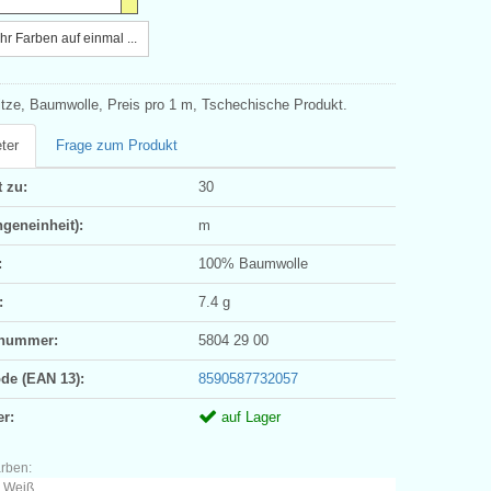
r Farben auf einmal ...
itze, Baumwolle, Preis pro 1 m, Tschechische Produkt.
ter
Frage zum Produkt
 zu:
30
geneinheit):
m
:
100% Baumwolle
:
7.4 g
ifnummer:
5804 29 00
ode (EAN 13):
8590587732057
er:
auf Lager
arben:
- Weiß