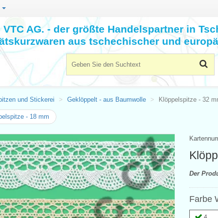
n
VTC AG. - der größte Handelspartner in Tsc
tätskurzwaren aus tschechischer und europä
itzen und Stickerei
Geklöppelt - aus Baumwolle
Klöppelspitze - 32 
elspitze - 18 mm
Kartennu
Klöpp
Der Prod
Farbe 
4