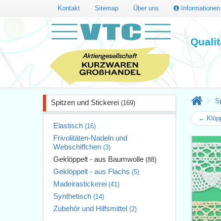
Kontakt
Sitemap
Über uns
Informatione
Quali
Sp
Spitzen und Stickerei
(169)
← Klöpp
Elastisch
(16)
Frivolitäten-Nadeln und
Webschiffchen
(3)
Geklöppelt - aus Baumwolle
(88)
Geklöppelt - aus Flachs
(5)
Madeirastickerei
(41)
Synthetisch
(14)
Zubehör und Hilfsmittel
(2)