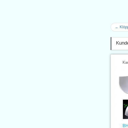
← Klöpp
Kunde
Kar
BH