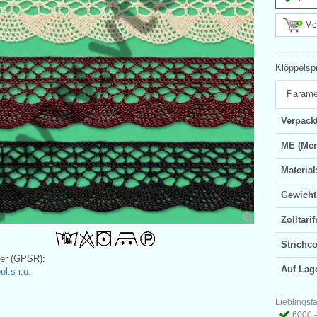
Meh
Klöppelsp
Parame
Verpackt
ME (Men
Material
Gewicht
Zolltar
Strichc
ler (GPSR):
Auf Lag
l.s r.o.
Lieblingsf
6000 