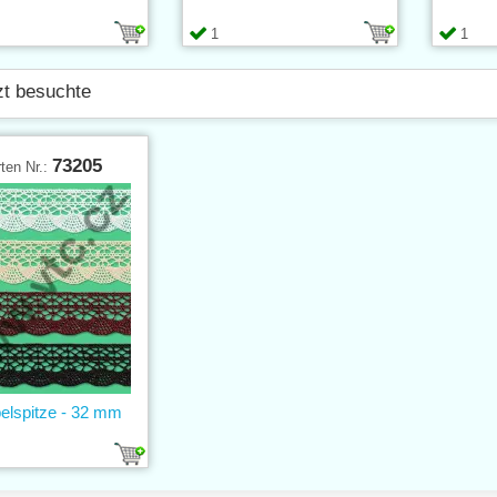
1
1
zt besuchte
73205
ten Nr.:
elspitze - 32 mm