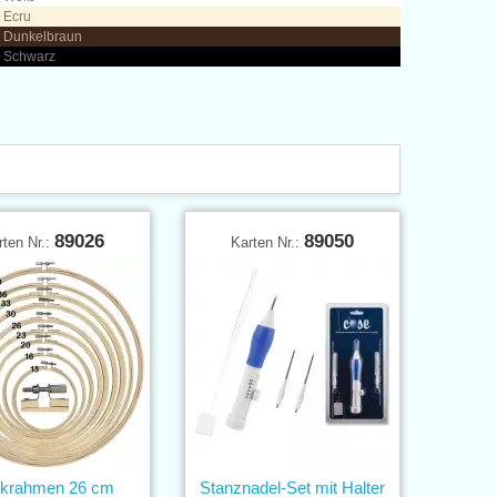
 Ecru
- Dunkelbraun
- Schwarz
89026
89050
rten Nr.:
Karten Nr.:
ckrahmen 26 cm
Stanznadel-Set mit Halter