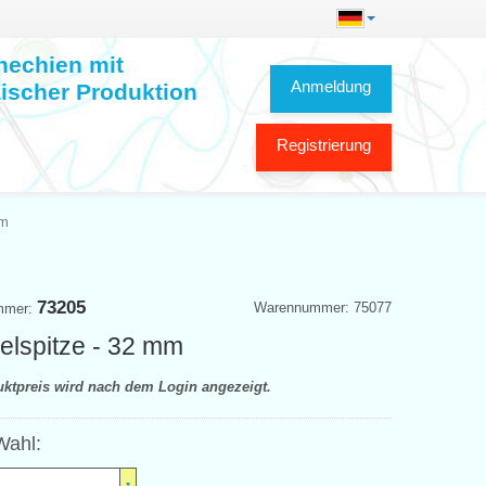
hechien mit
Anmeldung
ischer Produktion
Registrierung
mm
73205
Warennummer: 75077
mmer:
elspitze - 32 mm
uktpreis wird nach dem Login angezeigt.
Wahl: