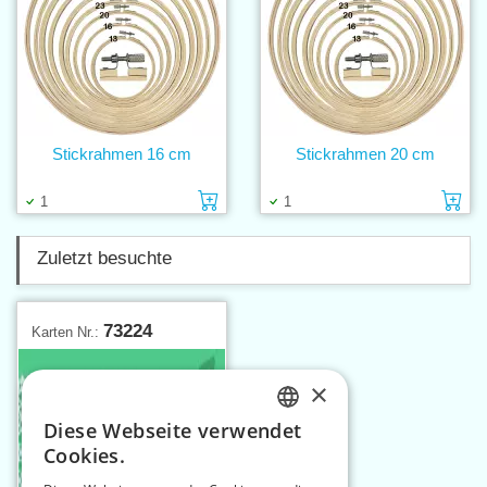
Stickrahmen 16 cm
Stickrahmen 20 cm
Einlage in den Warenkorb
Ei
1
1
Zuletzt besuchte
73224
Karten Nr.:
×
Diese Webseite verwendet
CZECH
Cookies.
SLOVAK