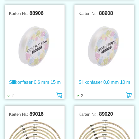
88906
88908
Karten Nr.:
Karten Nr.:
Silikonfaser 0,6 mm 15 m
Silikonfaser 0,8 mm 10 m
Einlage in den Warenkorb
Ei
2
2
89016
89020
Karten Nr.:
Karten Nr.: