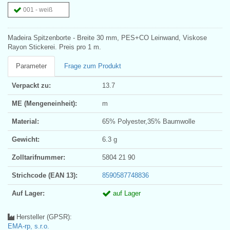
001 - weiß
Madeira Spitzenborte - Breite 30 mm, PES+CO Leinwand, Viskose
Rayon Stickerei. Preis pro 1 m.
Parameter
Frage zum Produkt
Verpackt zu:
13.7
ME (Mengeneinheit):
m
Material:
65% Polyester,35% Baumwolle
Gewicht:
6.3 g
Zolltarifnummer:
5804 21 90
Strichcode (EAN 13):
8590587748836
Auf Lager:
auf Lager
Hersteller (GPSR):
EMA-rp, s.r.o.