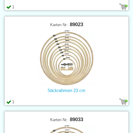
1
89023
Karten Nr.:
Stickrahmen 23 cm
1
89033
Karten Nr.: