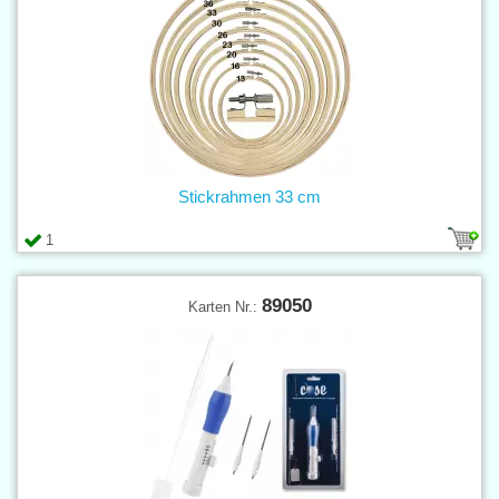
Stickrahmen 33 cm
1
89050
Karten Nr.: