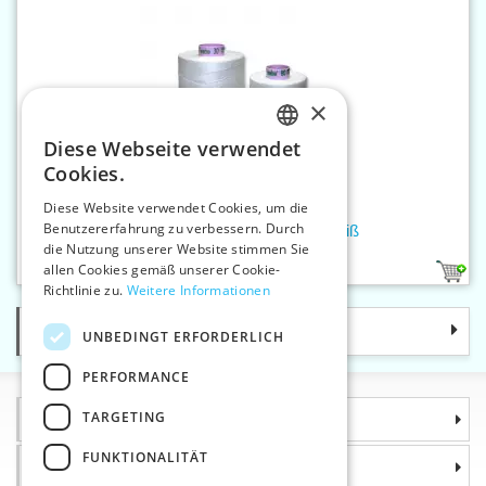
×
Diese Webseite verwendet
CZECH
Cookies.
SLOVAK
Diese Website verwendet Cookies, um die
Benutzererfahrung zu verbessern. Durch
ENGLISH
Nähfaden SABA 80 5000 m weiß
die Nutzung unserer Website stimmen Sie
GERMAN
allen Cookies gemäß unserer Cookie-
2
Richtlinie zu.
Weitere Informationen
Kategorie
UNBEDINGT ERFORDERLICH
PERFORMANCE
TARGETING
Informationen
FUNKTIONALITÄT
Warum sollten Sie gerade uns wählen?