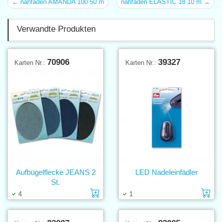
← nähfaden AMANDA 100 50 m
nähfaden ELASTIC 18 10 m →
Verwandte Produkten
70906
39327
Karten Nr.:
Karten Nr.:
Aufbügelflecke JEANS 2
LED Nadeleinfädler
St.
Einlage in den Warenkorb
Ei
4
1