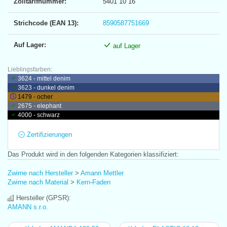
Zolltarifnummer:
5401 10 16
Strichcode (EAN 13):
8590587751669
Auf Lager:
auf Lager
Lieblingsfarben:
3624 - mittel denim
3623 - dunkel denim
1479 - ocher
2675 - elephant
4000 - schwarz
Zertifizierungen
Das Produkt wird in den folgenden Kategorien klassifiziert:
Zwirne nach Hersteller
>
Amann Mettler
Zwirne nach Material
>
Kern-Faden
Hersteller (GPSR):
AMANN s.r.o.