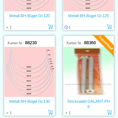
Metall BH-Bügel Gr.120
Metall BH-Bügel Gr.125
Einlage in den Warenkorb
Ei
1
1
Ausverkauf
88230
88360
Karten Nr.:
Karten Nr.:
Metall BH-Bügel Gr.130
Stricknadel GALANT PH
6
Einlage in den Warenkorb
Ei
1
1