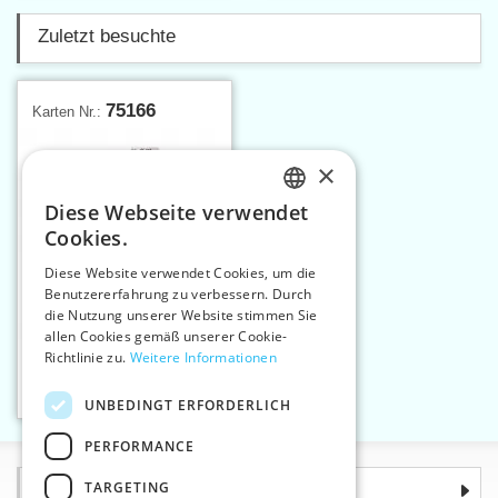
Zuletzt besuchte
75166
Karten Nr.:
×
Diese Webseite verwendet
CZECH
Cookies.
SLOVAK
Diese Website verwendet Cookies, um die
Benutzererfahrung zu verbessern. Durch
ENGLISH
die Nutzung unserer Website stimmen Sie
GERMAN
allen Cookies gemäß unserer Cookie-
Nähfaden DENIM DOC
Richtlinie zu.
Weitere Informationen
75 100 m
Einlage in den Warenkorb
UNBEDINGT ERFORDERLICH
4
6
PERFORMANCE
TARGETING
Informationen