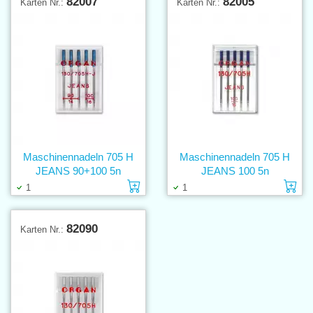
82007
82005
Karten Nr.:
Karten Nr.:
Maschinennadeln 705 H
Maschinennadeln 705 H
JEANS 90+100 5n
JEANS 100 5n
Einlage in den Warenkorb
Ei
1
1
82090
Karten Nr.: