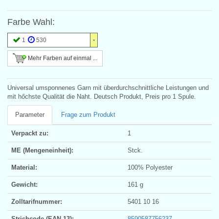
Farbe Wahl:
1
530
Mehr Farben auf einmal ...
Universal umsponnenes Garn mit überdurchschnittliche Leistungen und
mit hőchste Qualität die Naht. Deutsch Produkt, Preis pro 1 Spule.
Parameter
Frage zum Produkt
Verpackt zu:
1
ME (Mengeneinheit):
Stck.
Material:
100% Polyester
Gewicht:
161 g
Zolltarifnummer:
5401 10 16
Strichcode (EAN 13):
8590587756237