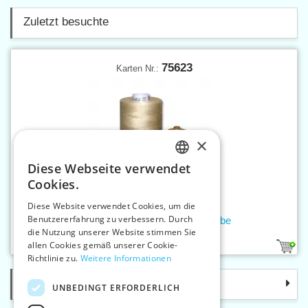
Zuletzt besuchte
75623
Karten Nr.:
×
Diese Webseite verwendet
CZECH
Cookies.
SLOVAK
Diese Website verwendet Cookies, um die
Benutzererfahrung zu verbessern. Durch
ENGLISH
Nähfaden SABA 100 5000 m farbe
die Nutzung unserer Website stimmen Sie
GERMAN
allen Cookies gemäß unserer Cookie-
1
530
Richtlinie zu.
Weitere Informationen
Kategorie
UNBEDINGT ERFORDERLICH