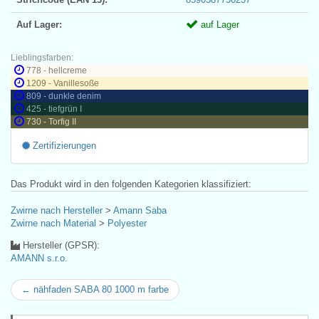
Auf Lager:
auf Lager
Lieblingsfarben:
778 - hellcreme
1209 - Vanillesoße
809 - dunkle denim
425 - tiefgrün I
730 - Torfig II
Zertifizierungen
Das Produkt wird in den folgenden Kategorien klassifiziert:
Zwirne nach Hersteller
>
Amann Saba
Zwirne nach Material
>
Polyester
Hersteller (GPSR):
AMANN s.r.o.
← nähfaden SABA 80 1000 m farbe