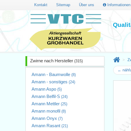
Kontakt
Sitemap
Über uns
Informatione
Quali
Zw
Zwirne nach Hersteller
(315)
← nähf
Amann - Baumwolle
(8)
Amann - sonstiges
(24)
Amann Aspo
(5)
Amann Belfil-S
(24)
Amann Mettler
(25)
Amann monofil
(8)
Amann Onyx
(7)
Amann Rasant
(21)