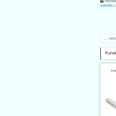
Herstel
AMANN s.r
← nähf
Kunde
Kar