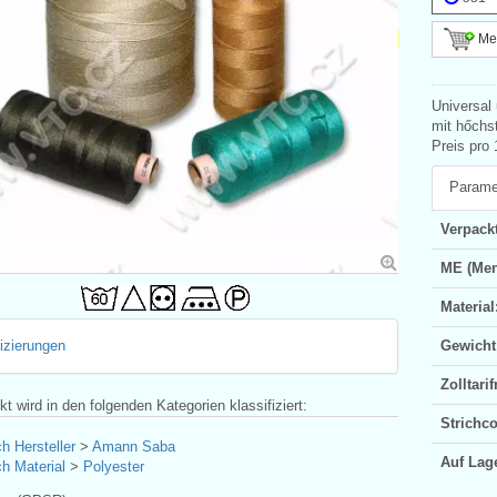
Meh
Universal
mit hőchs
Preis pro 
Parame
Verpackt
ME (Men
Material
fizierungen
Gewicht
Zolltar
t wird in den folgenden Kategorien klassifiziert:
Strichc
h Hersteller
>
Amann Saba
Auf Lag
h Material
>
Polyester