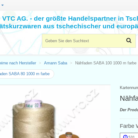
n
VTC AG. - der größte Handelspartner in Tsc
tätskurzwaren aus tschechischer und europä
irne nach Hersteller
Amann Saba
Nähfaden SABA 100 1000 m farbe
aden SABA 80 1000 m farbe
Kartennu
Nähfa
Der Prod
Farbe 
531