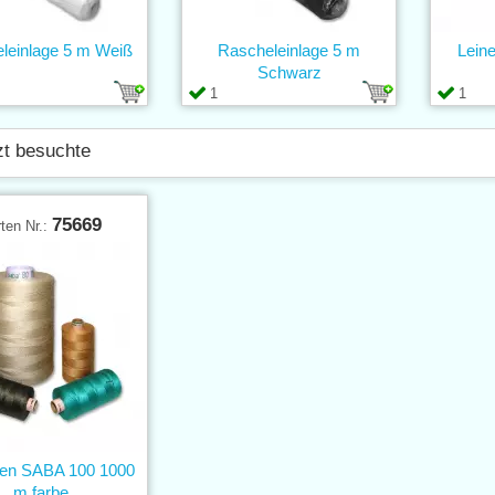
leinlage 5 m Weiß
Rascheleinlage 5 m
Lein
Schwarz
1
1
zt besuchte
75669
ten Nr.:
en SABA 100 1000
m farbe