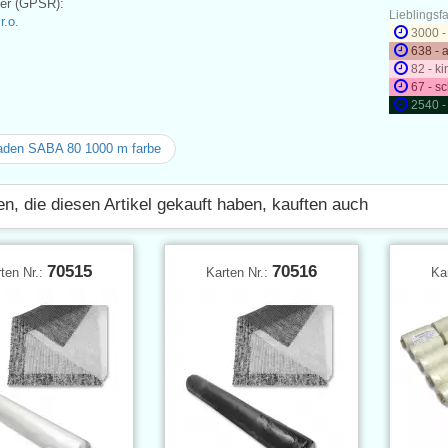
ler (GPSR):
Lieblingsf
.o.
3000 -
638 - a
82 - k
67 - s
2540 -
aden SABA 80 1000 m farbe
n, die diesen Artikel gekauft haben, kauften auch
70515
70516
ten Nr.:
Karten Nr.:
Ka