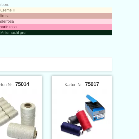
arben:
 Creme II
ltrosa
inderrosa
charfe rosa
 Mitternacht grün
75014
75017
rten Nr.:
Karten Nr.: