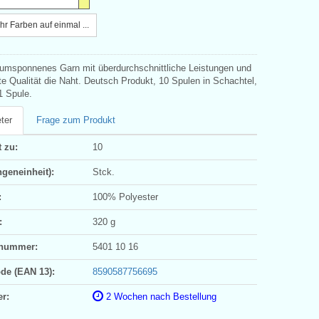
r Farben auf einmal ...
 umsponnenes Garn mit überdurchschnittliche Leistungen und
te Qualität die Naht. Deutsch Produkt, 10 Spulen in Schachtel,
1 Spule.
ter
Frage zum Produkt
 zu:
10
geneinheit):
Stck.
:
100% Polyester
:
320 g
ifnummer:
5401 10 16
ode (EAN 13):
8590587756695
er:
2 Wochen nach Bestellung