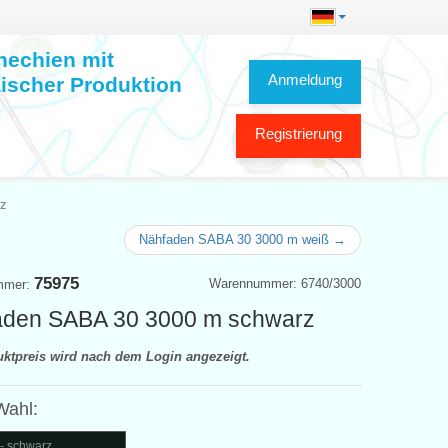
hechien mit
Anmeldung
ischer Produktion
Registrierung
rz
Nähfaden SABA 30 3000 m weiß →
75975
Warennummer: 6740/3000
mmer:
aden SABA 30 3000 m schwarz
uktpreis wird nach dem Login angezeigt.
Wahl:
- schwarz