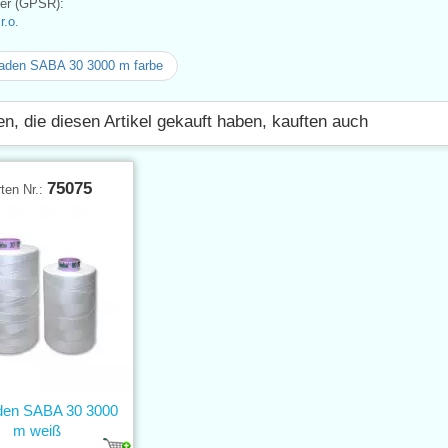
ler (GPSR):
.o.
aden SABA 30 3000 m farbe
n, die diesen Artikel gekauft haben, kauften auch
75075
ten Nr.:
den SABA 30 3000
m weiß