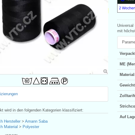
2 Wochen
Universal
mit hőchst
Parame
Verpackt
ME (Men
Material
Gewicht
fizierungen
Zolltar
Strichc
t wird in den folgenden Kategorien klassifiziert:
Auf Lag
h Hersteller
>
Amann Saba
h Material
>
Polyester