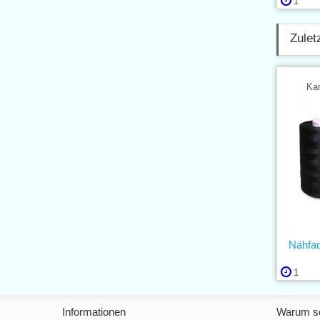
1
Zulet
Kar
Nähfa
1
Informationen
Warum so