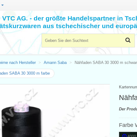
n
VTC AG. - der größte Handelspartner in Tsc
tätskurzwaren aus tschechischer und europä
irne nach Hersteller
Amann Saba
Nähfaden SABA 30 3000 m schwa
aden SABA 30 3000 m farbe
Kartennu
Nähf
Der Prod
Farbe 
4000 