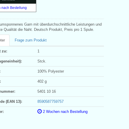
 nach Bestellung
 umsponnenes Garn mit überdurchschnittliche Leistungen und
e Qualität die Naht. Deutsch Produkt, Preis pro 1 Spule.
ter
Frage zum Produkt
 zu:
1
geneinheit):
Stck.
:
100% Polyester
:
402 g
ifnummer:
5401 10 16
ode (EAN 13):
8590587759757
er:
2 Wochen nach Bestellung