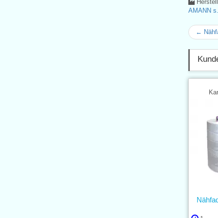
Herstel
AMANN s.r
← Nähf
Kunde
Kar
Nähfa