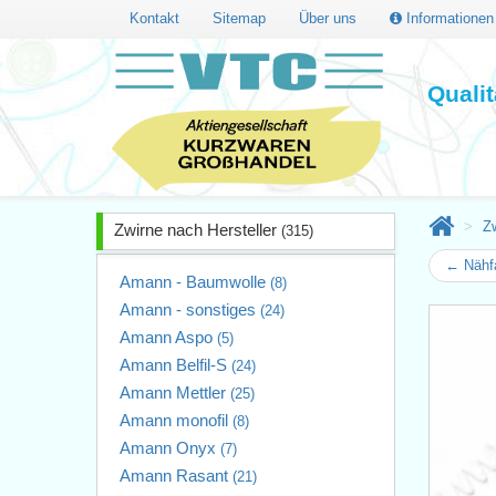
Kontakt
Sitemap
Über uns
Informatione
Quali
Zw
Zwirne nach Hersteller
(315)
← Nähf
Amann - Baumwolle
(8)
Amann - sonstiges
(24)
Amann Aspo
(5)
Amann Belfil-S
(24)
Amann Mettler
(25)
Amann monofil
(8)
Amann Onyx
(7)
Amann Rasant
(21)