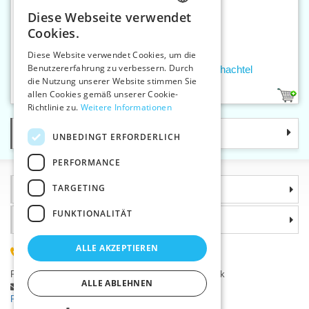
Diese Webseite verwendet
CZECH
Cookies.
SLOVAK
Diese Website verwendet Cookies, um die
Benutzererfahrung zu verbessern. Durch
ENGLISH
Damen Taschentuch farbe - 6 St./Schachtel
die Nutzung unserer Website stimmen Sie
GERMAN
allen Cookies gemäß unserer Cookie-
1
Richtlinie zu.
Weitere Informationen
Kategorie
UNBEDINGT ERFORDERLICH
PERFORMANCE
TARGETING
Informationen
FUNKTIONALITÄT
Warum sollten Sie gerade uns wählen?
ALLE AKZEPTIEREN
(+420) 585 051 217
Plzeňská 868, 783 91 Uničov, Tschechische Republik
ALLE ABLEHNEN
Stellen Sie eine Frage
|
Fehler melden
Probleme bei der Anmeldung ?