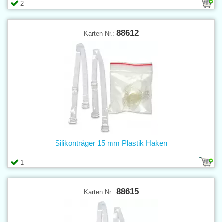
2
88612
Karten Nr.:
Silikonträger 15 mm Plastik Haken
1
88615
Karten Nr.: