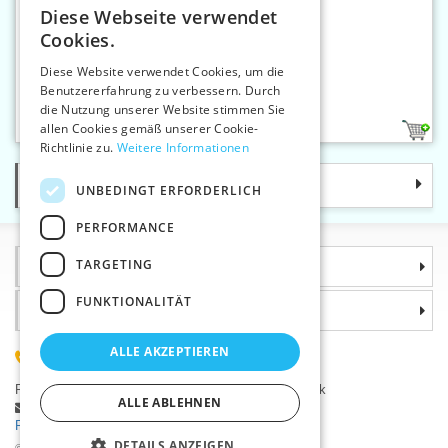
Diese Webseite verwendet
CZECH
Cookies.
SLOVAK
Diese Website verwendet Cookies, um die
Benutzererfahrung zu verbessern. Durch
ENGLISH
Leiterschnalle 30 mm
die Nutzung unserer Website stimmen Sie
GERMAN
allen Cookies gemäß unserer Cookie-
2
Richtlinie zu.
Weitere Informationen
Kategorie
UNBEDINGT ERFORDERLICH
PERFORMANCE
TARGETING
Informationen
FUNKTIONALITÄT
Warum sollten Sie gerade uns wählen?
ALLE AKZEPTIEREN
(+420) 585 051 217
Plzeňská 868, 783 91 Uničov, Tschechische Republik
ALLE ABLEHNEN
Stellen Sie eine Frage
|
Fehler melden
Probleme bei der Anmeldung ?
DETAILS ANZEIGEN
©2026 Kurzwaren-Großhandel - VTC AG., Uničov