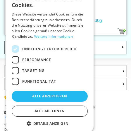
Cookies.
SLOVAK
Diese Website verwendet Cookies, um die
Benutzererfahrung zu verbessern. Durch
ENGLISH
Glaskopfstecknadeln 0,8x48 mm, 30g
die Nutzung unserer Website stimmen Sie
GERMAN
allen Cookies gemäß unserer Cookie-
1
Richtlinie zu.
Weitere Informationen
Kategorie
UNBEDINGT ERFORDERLICH
PERFORMANCE
TARGETING
Informationen
FUNKTIONALITÄT
Warum sollten Sie gerade uns wählen?
ALLE AKZEPTIEREN
(+420) 585 051 217
Plzeňská 868, 783 91 Uničov, Tschechische Republik
ALLE ABLEHNEN
Stellen Sie eine Frage
|
Fehler melden
Probleme bei der Anmeldung ?
DETAILS ANZEIGEN
©2026 Kurzwaren-Großhandel - VTC AG., Uničov
Die Preise werden nach dem Login angezeigt.