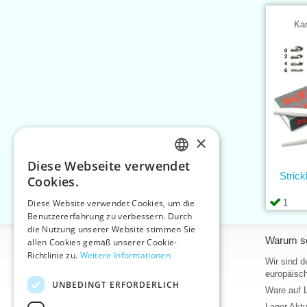
Kar
×
Diese Webseite verwendet
CZECH
Stric
Cookies.
SLOVAK
1
Diese Website verwendet Cookies, um die
Benutzererfahrung zu verbessern. Durch
ENGLISH
die Nutzung unserer Website stimmen Sie
Informationen
Warum so
GERMAN
allen Cookies gemäß unserer Cookie-
Richtlinie zu.
Weitere Informationen
Home
Wir sind d
europäisch
Kontakt
UNBEDINGT ERFORDERLICH
Ware auf 
Sitemap
Lager Akt