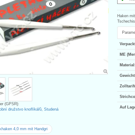
Haken mit
Tschechis
Parame
Verpackt
ME (Men
Material
Gewicht
Zolltar
Strichc
ler (GPSR):
Auf Lag
bní družstvo knoflíkářů, Studená
khaken 4,0 mm mit Handgri