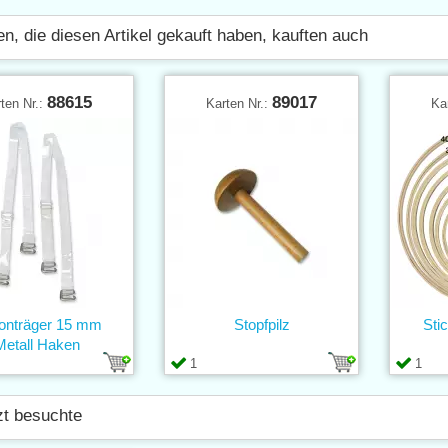
n, die diesen Artikel gekauft haben, kauften auch
88615
89017
ten Nr.:
Karten Nr.:
Ka
konträger 15 mm
Stopfpilz
Sti
Metall Haken
1
1
zt besuchte