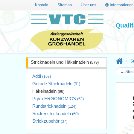
Kontakt
Sitemap
Über uns
Informatione
Quali
S
Stricknadeln und Häkelnadeln
(579)
← Stric
Addi
(167)
Gerade Stricknadeln
(31)
Häkelnadeln
(98)
Prym ERGONOMICS
(62)
Rundstricknadeln
(124)
Sockenstricknadeln
(60)
Strickzubehör
(37)