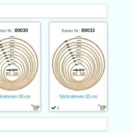
89030
89033
rten Nr.:
Karten Nr.:
ckrahmen 30 cm
Stickrahmen 33 cm
1