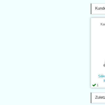
Kunde
Kar
Sili
1
Zulet