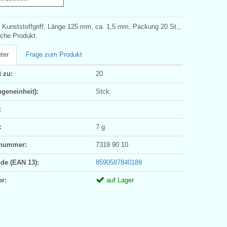
 Kunststoffgriff, Länge 125 mm, ca. 1,5 mm, Packung 20 St.,
che Produkt.
ter
Frage zum Produkt
 zu:
20
geneinheit):
Stck.
:
:
7 g
ifnummer:
7319 90 10
ode (EAN 13):
8590587840189
er:
auf Lager