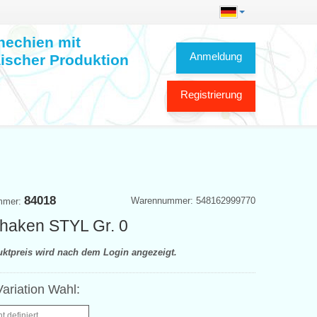
hechien mit
Anmeldung
ischer Produktion
Registrierung
84018
Warennummer: 548162999770
mmer:
khaken STYL Gr. 0
uktpreis wird nach dem Login angezeigt.
ariation Wahl:
ht definiert