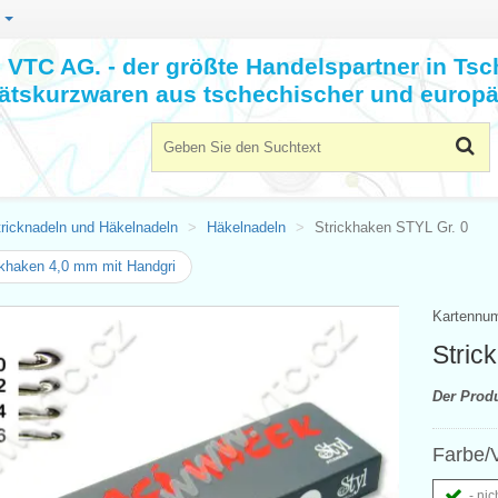
n
VTC AG. - der größte Handelspartner in Tsc
tätskurzwaren aus tschechischer und europä
tricknadeln und Häkelnadeln
Häkelnadeln
Strickhaken STYL Gr. 0
khaken 4,0 mm mit Handgri
Kartennu
Stric
Der Prod
Farbe/V
- nic