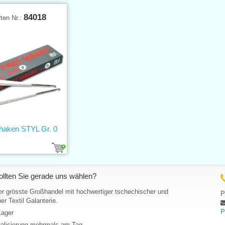
84018
ten Nr.:
khaken STYL Gr. 0
llten Sie gerade uns wählen?
er grösste Großhandel mit hochwertiger tschechischer und
P
er Textil Galanterie.
P
Lager
ualisierung mehrmals am Tag