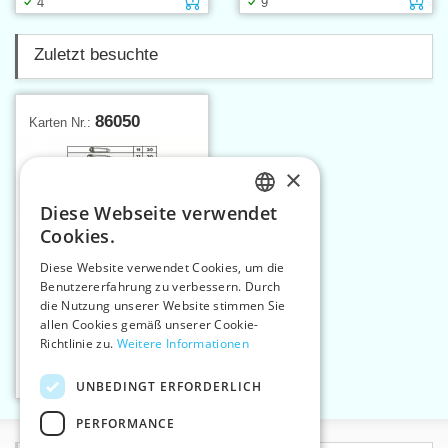
4
9
Zuletzt besuchte
86050
Karten Nr.:
×
Diese Webseite verwendet
CZECH
Cookies.
SLOVAK
Diese Website verwendet Cookies, um die
Benutzererfahrung zu verbessern. Durch
ENGLISH
die Nutzung unserer Website stimmen Sie
GERMAN
allen Cookies gemäß unserer Cookie-
Sicherheitsnadel Gr.4
Richtlinie zu.
Weitere Informationen
Nickel
Einlage in den Warenkorb
UNBEDINGT ERFORDERLICH
1
PERFORMANCE