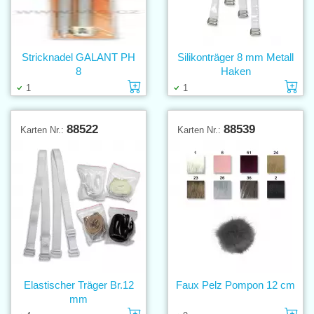
Stricknadel GALANT PH
Silikonträger 8 mm Metall
8
Haken
Einlage in den Warenkorb
Ei
1
1
88522
88539
Karten Nr.:
Karten Nr.:
Elastischer Träger Br.12
Faux Pelz Pompon 12 cm
mm
Einlage in den Warenkorb
Ei