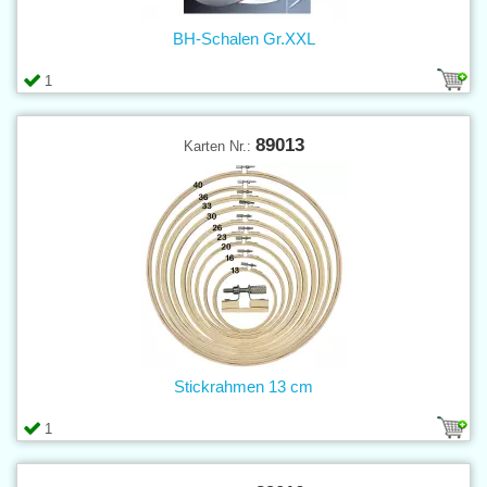
BH-Schalen Gr.XXL
1
89013
Karten Nr.:
Stickrahmen 13 cm
1