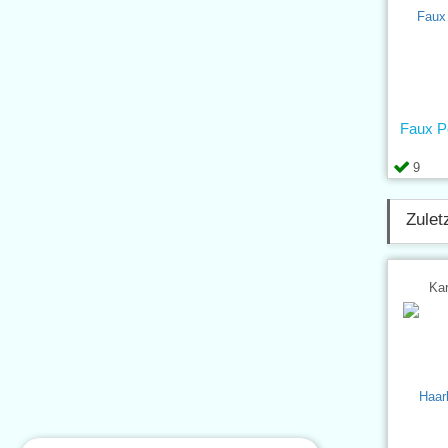
Faux P
9
Zulet
Kar