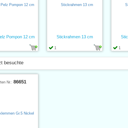
elz Pompon 12 cm
Stickrahmen 13 cm
Sti
1
1
zt besuchte
86651
ten Nr.: