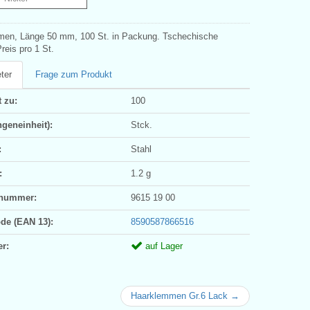
en, Länge 50 mm, 100 St. in Packung. Tschechische
reis pro 1 St.
ter
Frage zum Produkt
 zu:
100
geneinheit):
Stck.
:
Stahl
:
1.2 g
ifnummer:
9615 19 00
ode (EAN 13):
8590587866516
er:
auf Lager
Haarklemmen Gr.6 Lack →