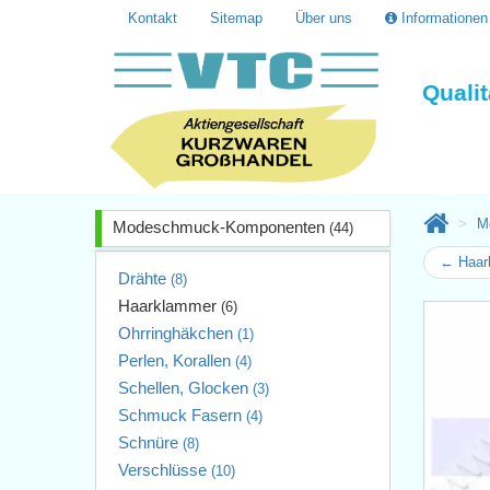
Kontakt
Sitemap
Über uns
Informatione
Quali
M
Modeschmuck-Komponenten
(44)
← Haar
Drähte
(8)
Haarklammer
(6)
Ohrringhäkchen
(1)
Perlen, Korallen
(4)
Schellen, Glocken
(3)
Schmuck Fasern
(4)
Schnüre
(8)
Verschlüsse
(10)