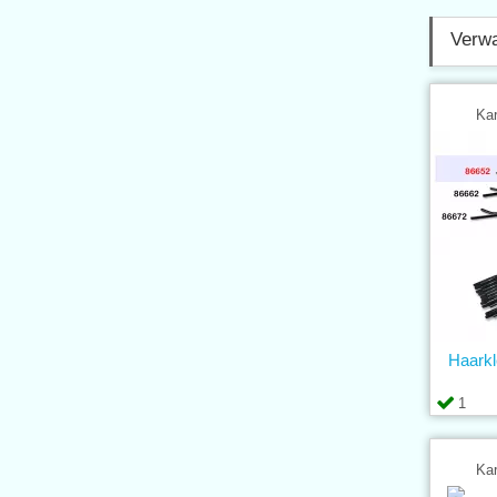
Verwa
Kar
Haark
1
Kar