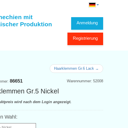
hechien mit
Anmeldung
ischer Produktion
Registrierung
Haarklemmen Gr.6 Lack →
86651
Warennummer: 52008
mmer:
lemmen Gr.5 Nickel
uktpreis wird nach dem Login angezeigt.
on Wahl:
- Nickel