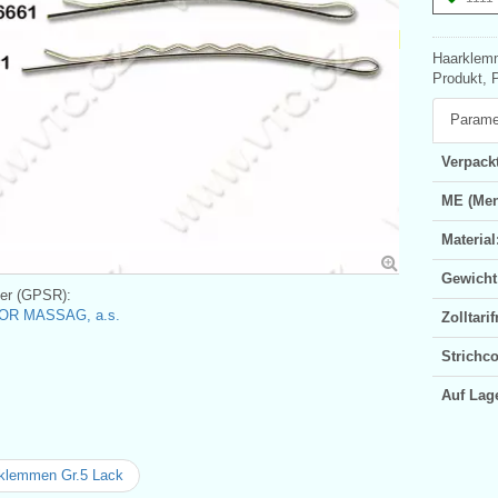
Haarklemm
Produkt, P
Parame
Verpackt
ME (Men
Material
Gewicht
ler (GPSR):
OR MASSAG, a.s.
Zolltar
Strichc
Auf Lag
klemmen Gr.5 Lack