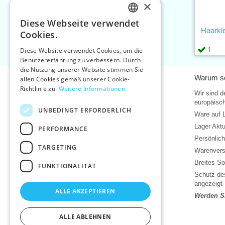
×
Diese Webseite verwendet
CZECH
Haarkl
Cookies.
SLOVAK
1
Diese Website verwendet Cookies, um die
Benutzererfahrung zu verbessern. Durch
ENGLISH
die Nutzung unserer Website stimmen Sie
Informationen
Warum so
GERMAN
allen Cookies gemäß unserer Cookie-
Richtlinie zu.
Weitere Informationen
Home
Wir sind d
europäisch
Kontakt
UNBEDINGT ERFORDERLICH
Ware auf 
Sitemap
Lager Akt
PERFORMANCE
Über uns
Persönlic
Geschäftsbedingungen
TARGETING
Warenvers
Bedingungen für den Schutz
personenbezogener Daten
Breites So
FUNKTIONALITÄT
Hilfe
Schutz des
angezeigt
Download
ALLE AKZEPTIEREN
Werden Si
Lager Wareneingang
Aktuelles
ALLE ABLEHNEN
Produktvideos, Video-Tutorials