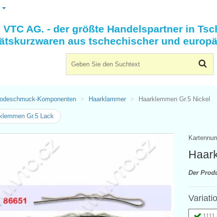
n
VTC AG. - der größte Handelspartner in Tsc
tätskurzwaren aus tschechischer und europä
odeschmuck-Komponenten
Haarklammer
Haarklemmen Gr.5 Nickel
klemmen Gr.5 Lack
Kartennu
Haark
Der Prod
Variati
1111 